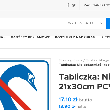
ZAOLZIAŃSKA 32 2
WYBIERZ KATEGORIĘ
IA
GADŻETY REKLAMOWE
KOSZULKI Z NADRUKAMI
PIEC
Strona główna
Znaki
Allegr
Tabliczka: Nie dokarmiać łab
Tabliczka: N
21x30cm PC
17,10
zł
brutto
13,90
zł
netto