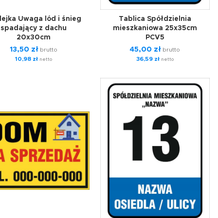
lejka Uwaga lód i śnieg
Tablica Spółdzielnia
spadający z dachu
mieszkaniowa 25x35cm
20x30cm
PCV5
13,50
zł
45,00
zł
brutto
brutto
10,98
zł
36,59
zł
netto
netto