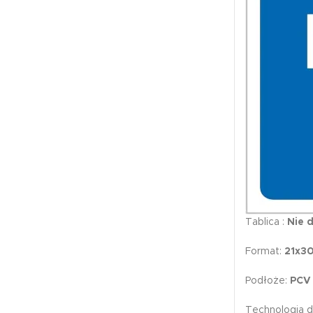
Tablica :
Nie d
Format:
21x3
Podłoże:
PCV
Technologia d