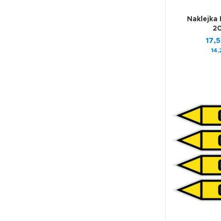
Naklejka 
2
17,
14