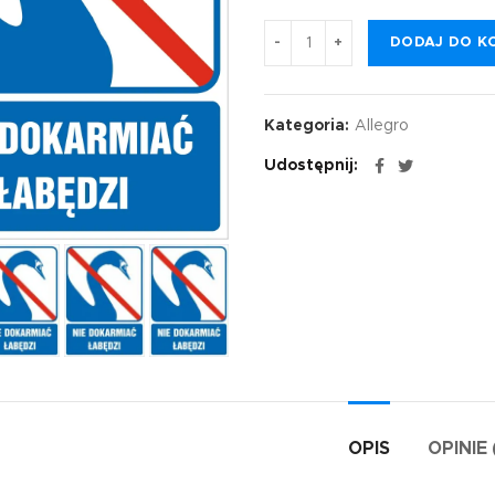
DODAJ DO K
Kategoria:
Allegro
Udostępnij
OPIS
OPINIE 