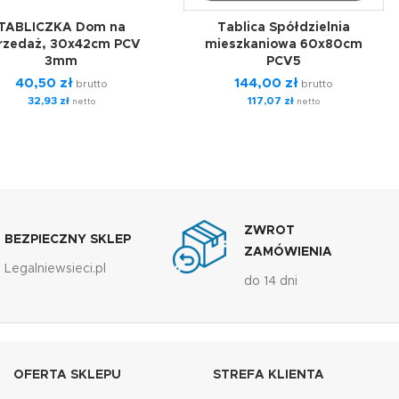
TABLICZKA Dom na
Tablica Spółdzielnia
rzedaż, 30x42cm PCV
mieszkaniowa 60x80cm
3mm
PCV5
40,50
zł
144,00
zł
brutto
brutto
32,93
zł
117,07
zł
netto
netto
ZWROT
BEZPIECZNY SKLEP
ZAMÓWIENIA
Legalniewsieci.pl
do 14 dni
OFERTA SKLEPU
STREFA KLIENTA