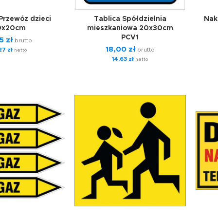
Przewóz dzieci
Tablica Spółdzielnia
Nak
0x20cm
mieszkaniowa 20x30cm
PCV1
55
zł
brutto
18,00
zł
,27
zł
brutto
netto
14,63
zł
netto