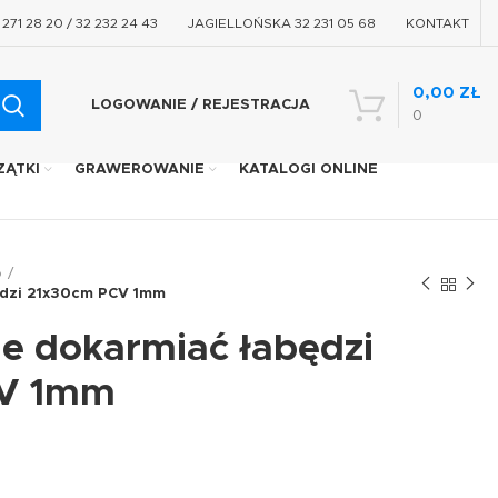
71 28 20 / 32 232 24 43
JAGIELLOŃSKA 32 231 05 68
KONTAKT
0,00
ZŁ
LOGOWANIE / REJESTRACJA
0
ZĄTKI
GRAWEROWANIE
KATALOGI ONLINE
o
ędzi 21x30cm PCV 1mm
ie dokarmiać łabędzi
V 1mm