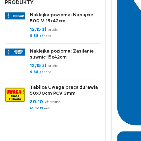
PRODUKTY
Naklejka pozioma: Napięcie
500 V 15x42cm
12,15
zł
brutto
9,88
zł
netto
Naklejka pozioma: Zasilanie
suwnic 15x42cm
12,15
zł
brutto
9,88
zł
netto
Tablica Uwaga praca żurawia
50x70cm PCV 3mm
80,10
zł
brutto
65,12
zł
netto