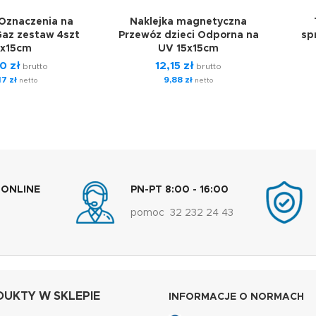
 Oznaczenia na
Naklejka magnetyczna
Gaz zestaw 4szt
Przewóz dzieci Odporna na
sp
x15cm
UV 15x15cm
20
zł
12,15
zł
brutto
brutto
,17
zł
9,88
zł
netto
netto
 ONLINE
PN-PT 8:00 - 16:00
pomoc 32 232 24 43
UKTY W SKLEPIE
INFORMACJE O NORMACH