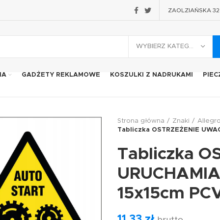
ZAOLZIAŃSKA 32 2
WYBIERZ KATEGORIĘ
IA
GADŻETY REKLAMOWE
KOSZULKI Z NADRUKAMI
PIEC
Strona główna
Znaki
Allegr
Tabliczka OSTRZEŻENIE UWA
Tabliczka 
URUCHAMIA
15x15cm PC
11,33
zł