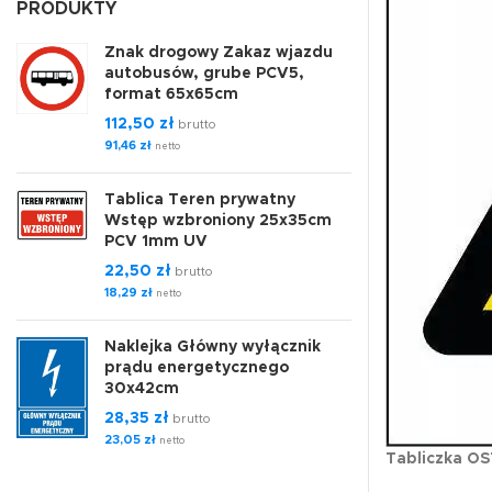
PRODUKTY
Znak drogowy Zakaz wjazdu
autobusów, grube PCV5,
format 65x65cm
112,50
zł
brutto
91,46
zł
netto
Tablica Teren prywatny
Wstęp wzbroniony 25x35cm
PCV 1mm UV
22,50
zł
brutto
18,29
zł
netto
Naklejka Główny wyłącznik
prądu energetycznego
30x42cm
28,35
zł
brutto
23,05
zł
netto
Tabliczka 