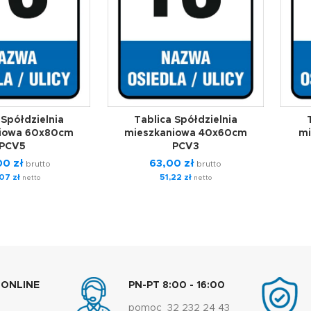
 Spółdzielnia
Tablica Spółdzielnia
niowa 60x80cm
mieszkaniowa 40x60cm
mi
PCV5
PCV3
,00
zł
63,00
zł
brutto
brutto
,07
zł
51,22
zł
netto
netto
 ONLINE
PN-PT 8:00 - 16:00
pomoc 32 232 24 43