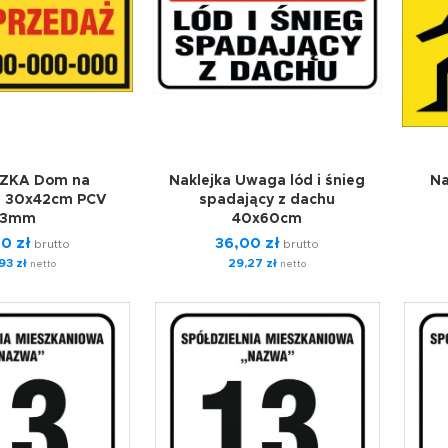
ZKA Dom na
Naklejka Uwaga lód i śnieg
Na
, 30x42cm PCV
spadający z dachu
3mm
40x60cm
50
zł
36,00
zł
brutto
brutto
,93
zł
29,27
zł
netto
netto