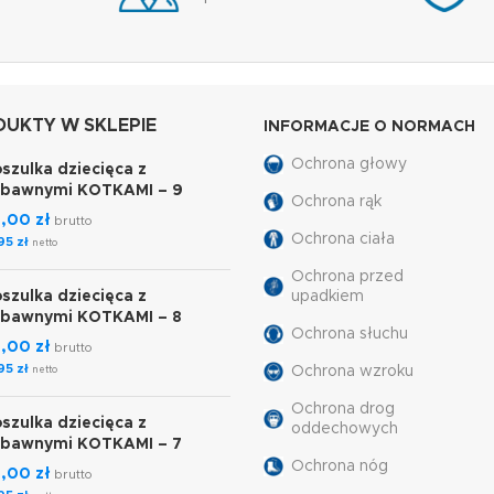
UKTY W SKLEPIE
INFORMACJE O NORMACH
Ochrona głowy
szulka dziecięca z
abawnymi KOTKAMI – 9
Ochrona rąk
7,00
zł
brutto
Ochrona ciała
,95
zł
netto
Ochrona przed
szulka dziecięca z
upadkiem
abawnymi KOTKAMI – 8
Ochrona słuchu
7,00
zł
brutto
,95
zł
Ochrona wzroku
netto
Ochrona drog
szulka dziecięca z
oddechowych
abawnymi KOTKAMI – 7
Ochrona nóg
7,00
zł
brutto