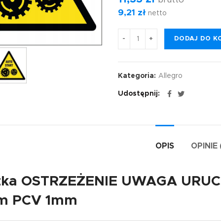
brutto
9,21
zł
netto
DODAJ DO K
Kategoria:
Allegro
Udostępnij
OPIS
OPINIE 
czka OSTRZEŻENIE UWAGA URU
cm PCV 1mm