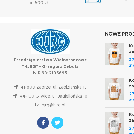
od 500 zł
NOWE PROD
Ko
z
2
Przedsiębiorstwo Wielobranżowe
21
"HJRG" - Grzegorz Cebula
NIP 6312195695
Ko
z
41-800 Zabrze, ul. Zaolziańska 13
2
44-100 Gliwice, ul. Jagiellońska 16
21
hjrg@hjrg.pl
Ko
z
2