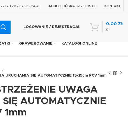
71 28 20 / 32 232 24 43
JAGIELLOŃSKA 32 231 05 68
KONTAKT
0,00
ZŁ
LOGOWANIE / REJESTRACJA
0
ZĄTKI
GRAWEROWANIE
KATALOGI ONLINE
o
GA URUCHAMIA SIĘ AUTOMATYCZNIE 15x15cm PCV 1mm
OSTRZEŻENIE UWAGA
 SIĘ AUTOMATYCZNIE
V 1mm