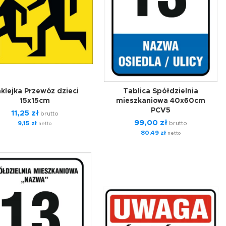
klejka Przewóz dzieci
Tablica Spółdzielnia
15x15cm
mieszkaniowa 40x60cm
PCV5
11,25
zł
brutto
99,00
zł
9,15
zł
brutto
netto
80,49
zł
netto