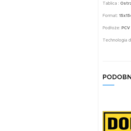
Tablica :
Ostr
Format:
15x1
Podłoże:
PCV
Technologia d
PODOBN