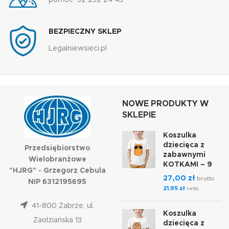
pomoc 32 232 24 43
BEZPIECZNY SKLEP
Legalniewsieci.pl
NOWE PRODUKTY W
SKLEPIE
Koszulka
dziecięca z
Przedsiębiorstwo
zabawnymi
Wielobranżowe
KOTKAMI – 9
"HJRG" - Grzegorz Cebula
27,00
zł
brutto
NIP 6312195695
21,95
zł
netto
41-800 Zabrze, ul.
Koszulka
Zaolziańska 13
dziecięca z