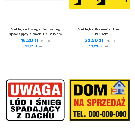
Naklejka Uwaga lód i śnieg
Naklejka Przewóz dzieci
spadający z dachu 25x35cm
30x30cm
16,20
zł
22,50
zł
brutto
brutto
13,17
zł
18,29
zł
netto
netto