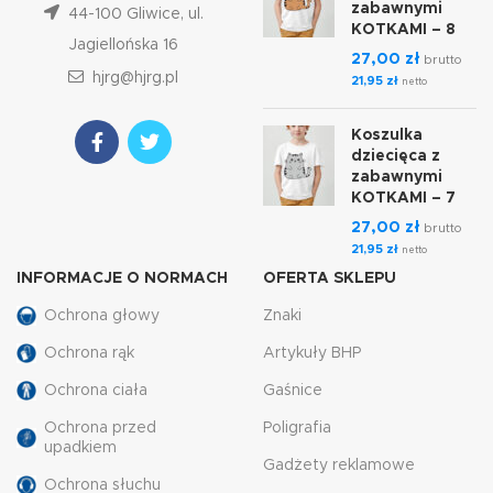
zabawnymi
44-100 Gliwice, ul.
KOTKAMI – 8
Jagiellońska 16
27,00
zł
brutto
hjrg@hjrg.pl
21,95
zł
netto
Koszulka
dziecięca z
zabawnymi
KOTKAMI – 7
27,00
zł
brutto
21,95
zł
netto
INFORMACJE O NORMACH
OFERTA SKLEPU
Ochrona głowy
Znaki
Ochrona rąk
Artykuły BHP
Ochrona ciała
Gaśnice
Ochrona przed
Poligrafia
upadkiem
Gadżety reklamowe
Ochrona słuchu