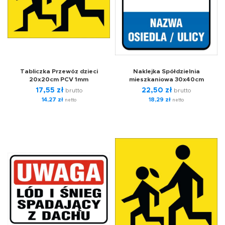
Tabliczka Przewóz dzieci
Naklejka Spółdzielnia
20x20cm PCV 1mm
mieszkaniowa 30x40cm
17,55
zł
22,50
zł
brutto
brutto
14,27
zł
18,29
zł
netto
netto