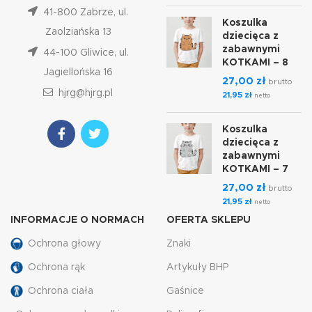
41-800 Zabrze, ul.
Koszulka
Zaolziańska 13
dziecięca z
zabawnymi
44-100 Gliwice, ul.
KOTKAMI – 8
Jagiellońska 16
27,00
zł
brutto
hjrg@hjrg.pl
21,95
zł
netto
Koszulka
dziecięca z
zabawnymi
KOTKAMI – 7
27,00
zł
brutto
21,95
zł
netto
INFORMACJE O NORMACH
OFERTA SKLEPU
Ochrona głowy
Znaki
Ochrona rąk
Artykuły BHP
Ochrona ciała
Gaśnice