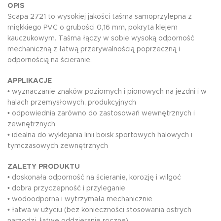
OPIS
Scapa 2721 to wysokiej jakości taśma samoprzylepna z
miękkiego PVC o grubości 0,16 mm, pokryta klejem
kauczukowym. Taśma łączy w sobie wysoką odporność
mechaniczną z łatwą przerywalnością poprzeczną i
odpornością na ścieranie.
APPLIKACJE
• wyznaczanie znaków poziomych i pionowych na jezdni i w
halach przemysłowych, produkcyjnych
• odpowiednia zarówno do zastosowań wewnętrznych i
zewnętrznych
• idealna do wyklejania linii boisk sportowych halowych i
tymczasowych zewnętrznych
ZALETY PRODUKTU
• doskonała odporność na ścieranie, korozję i wilgoć
• dobra przyczepność i przyleganie
• wodoodporna i wytrzymała mechanicznie
• łatwa w użyciu (bez konieczności stosowania ostrych
narzędzi, łatwe oddzieranie ręczne)