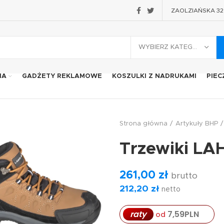
ZAOLZIAŃSKA 32 2
WYBIERZ KATEGORIĘ
IA
GADŻETY REKLAMOWE
KOSZULKI Z NADRUKAMI
PIEC
Strona główna
Artykuły BHP
Trzewiki LA
261,00
zł
brutto
212,20
zł
netto
7,59
PLN
raty
od