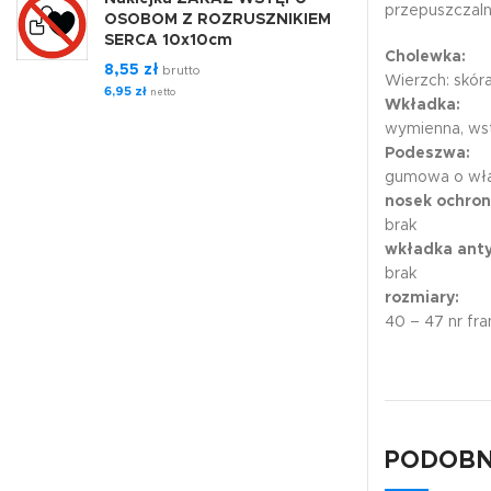
przepuszczaln
OSOBOM Z ROZRUSZNIKIEM
SERCA 10x10cm
Cholewka:
8,55
zł
brutto
Wierzch: skór
6,95
zł
netto
Wkładka:
wymienna, wst
Podeszwa:
gumowa o właś
nosek ochron
brak
wkładka anty
brak
rozmiary:
40 – 47 nr fr
PODOBN