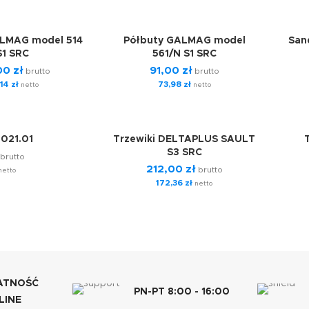
ALMAG model 514
Półbuty GALMAG model
San
S1 SRC
561/N S1 SRC
,00
zł
91,00
zł
brutto
brutto
,14
zł
73,98
zł
netto
netto
 021.01
Trzewiki DELTAPLUS SAULT
S3 SRC
brutto
212,00
zł
brutto
etto
172,36
zł
netto
ATNOŚĆ
PN-PT 8:00 - 16:00
LINE