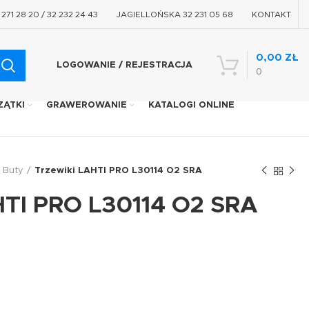
71 28 20 / 32 232 24 43
JAGIELLOŃSKA 32 231 05 68
KONTAKT
0,00
ZŁ
LOGOWANIE / REJESTRACJA
0
ZĄTKI
GRAWEROWANIE
KATALOGI ONLINE
Buty
Trzewiki LAHTI PRO L30114 O2 SRA
HTI PRO L30114 O2 SRA