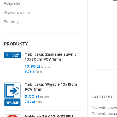
Poligrafia
Grawerowanie
Promocje
PRODUKTY
Tabliczka: Zasilanie suwnic
10x30cm PCV 1mm
10,80
zł
brutto
8,78
zł
netto
Tabliczka: Wyjście 10x15cm
PCV 1mm
9,00
zł
brutto
LAHTI PRO L
7,32
zł
netto
Trzewiki zaw
Trzewiki posi
Naklejka ZAKAZ WSTĘPU