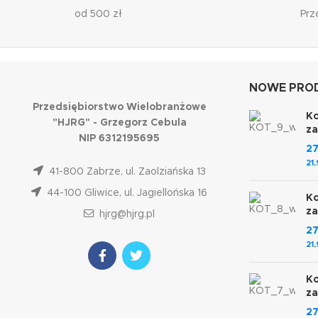
od 500 zł
Prz
NOWE PROD
Przedsiębiorstwo Wielobranżowe
Ko
"HJRG" - Grzegorz Cebula
z
NIP 6312195695
2
21
41-800 Zabrze, ul. Zaolziańska 13
44-100 Gliwice, ul. Jagiellońska 16
Ko
z
hjrg@hjrg.pl
2
21
Ko
z
2