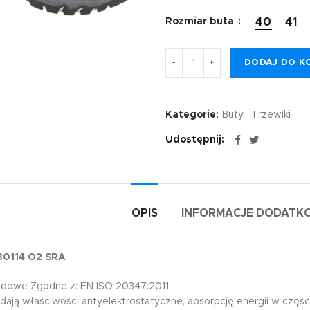
Rozmiar buta
40
41
DODAJ DO K
Kategorie:
Buty
,
Trzewiki
Udostępnij
OPIS
INFORMACJE DODATK
30114 O2 SRA
odowe Zgodne z: EN ISO 20347:2011
adają właściwości antyelektrostatyczne, absorpcję energii w częś