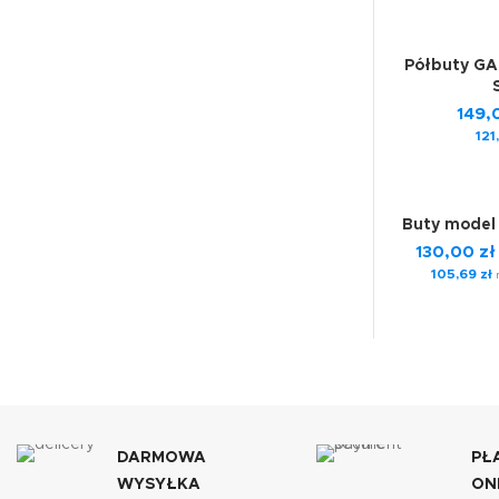
Półbuty G
149
121
Buty model
130,00
zł
105,69
zł
n
DARMOWA
PŁ
WYSYŁKA
ON