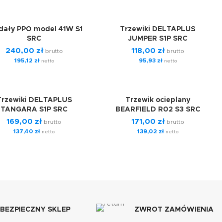
dały PPO model 41W S1
Trzewiki DELTAPLUS
SRC
JUMPER S1P SRC
240,00
zł
118,00
zł
brutto
brutto
195,12
zł
95,93
zł
netto
netto
Trzewiki DELTAPLUS
Trzewik ocieplany
TANGARA S1P SRC
BEARFIELD R02 S3 SRC
169,00
zł
171,00
zł
brutto
brutto
137,40
zł
139,02
zł
netto
netto
BEZPIECZNY SKLEP
ZWROT ZAMÓWIENIA