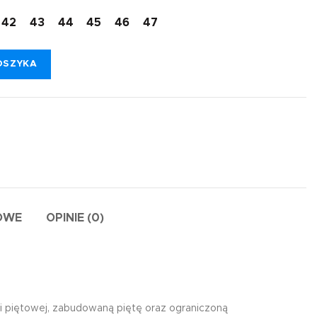
42
43
44
45
46
47
OSZYKA
OWE
OPINIE (0)
ci piętowej, zabudowaną piętę oraz ograniczoną