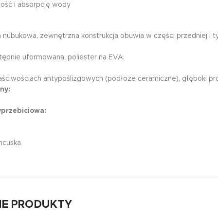
ość i absorpcję wody
a nubukowa, zewnętrzna konstrukcja obuwia w części przedniej 
ępnie uformowana, poliester na EVA.
ciwościach antypoślizgowych (podłoże ceramiczne), głęboki pr
ny:
przebiciowa:
ancuska
E PRODUKTY