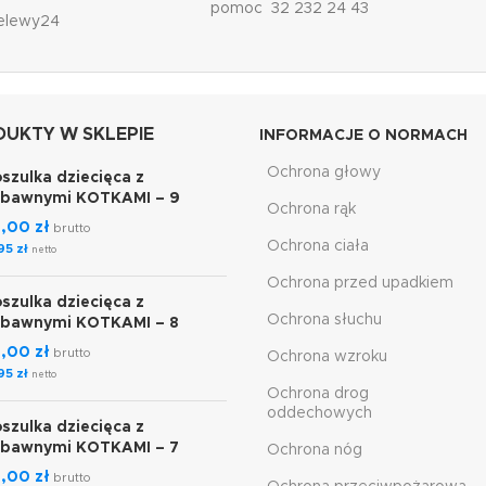
pomoc 32 232 24 43
elewy24
UKTY W SKLEPIE
INFORMACJE O NORMACH
Ochrona głowy
szulka dziecięca z
abawnymi KOTKAMI – 9
Ochrona rąk
7,00
zł
brutto
Ochrona ciała
,95
zł
netto
Ochrona przed upadkiem
szulka dziecięca z
Ochrona słuchu
abawnymi KOTKAMI – 8
7,00
zł
brutto
Ochrona wzroku
,95
zł
netto
Ochrona drog
oddechowych
szulka dziecięca z
abawnymi KOTKAMI – 7
Ochrona nóg
7,00
zł
brutto