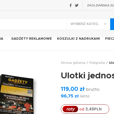
ZAOLZIAŃSKA 32 2
WYBIERZ KATEGORIĘ
IA
GADŻETY REKLAMOWE
KOSZULKI Z NADRUKAMI
PIEC
Strona główna
Poligrafia
Ul
Ulotki jedno
119,00
zł
brutto
96,75
zł
netto
3,46
PLN
raty
od