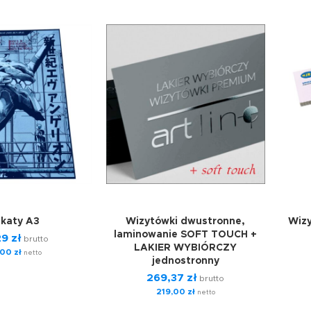
akaty A3
Wizytówki dwustronne,
Wizy
laminowanie SOFT TOUCH +
29
zł
brutto
LAKIER WYBIÓRCZY
,00
zł
netto
jednostronny
269,37
zł
brutto
219,00
zł
netto