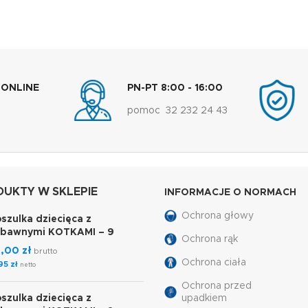
 ONLINE
PN-PT 8:00 - 16:00
pomoc 32 232 24 43
UKTY W SKLEPIE
INFORMACJE O NORMACH
Ochrona głowy
szulka dziecięca z
abawnymi KOTKAMI – 9
Ochrona rąk
7,00
zł
brutto
Ochrona ciała
,95
zł
netto
Ochrona przed
szulka dziecięca z
upadkiem