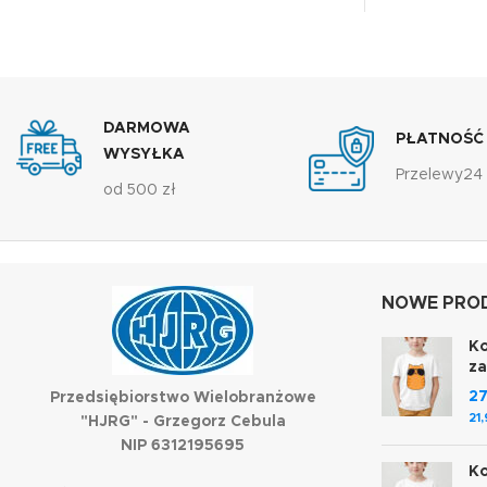
DARMOWA
PŁATNOŚĆ
WYSYŁKA
Przelewy24
od 500 zł
NOWE PROD
Ko
z
2
Przedsiębiorstwo Wielobranżowe
21
"HJRG" - Grzegorz Cebula
NIP 6312195695
Ko