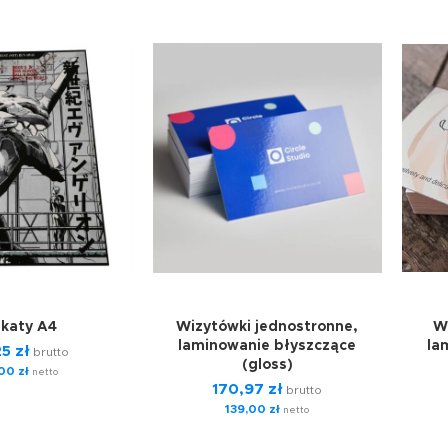
akaty A4
Wizytówki jednostronne,
W
laminowanie błyszczące
la
25
zł
brutto
(gloss)
,00
zł
netto
170,97
zł
brutto
139,00
zł
netto