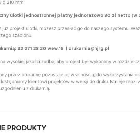
48 x 210 mm
czny ulotki jednostronnej płatny jednorazowo 30 zł netto (w 
sz już projekt ulotki, możesz przesłać go do naszego systemu. W
zego szablonu.
karnią: 32 271 28 20 wew.16 | drukarnia@hjrg.pl
i na wysokiej jakości zadbaj aby projekt był wykonany w rozdzielcz
any przez drukarnię pozostaje jej własnością, do wykorzystania p
 udostępniamy klientowi projektów w wersji do druku. Istnieje mo
uzgodnieniu z drukarnią.
E PRODUKTY