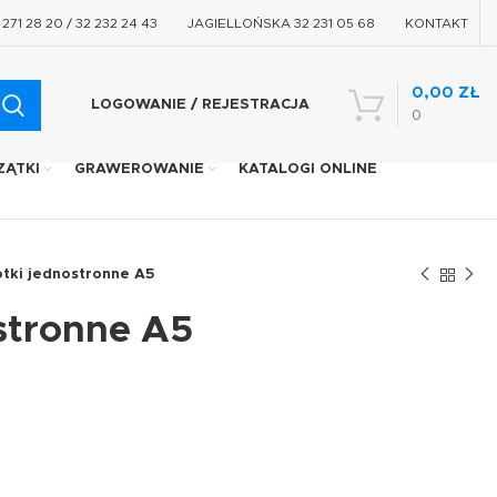
71 28 20 / 32 232 24 43
JAGIELLOŃSKA 32 231 05 68
KONTAKT
0,00
ZŁ
LOGOWANIE / REJESTRACJA
0
ZĄTKI
GRAWEROWANIE
KATALOGI ONLINE
otki jednostronne A5
stronne A5