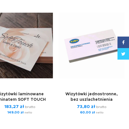
Face
Twitt
izytówki laminowane
Wizytówki jednostronne,
minatem SOFT TOUCH
bez uszlachetnienia
183,27
zł
73,80
zł
brutto
brutto
149,00
zł
60,00
zł
netto
netto