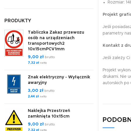
Rozmiar: 1
Projekt grafi
PRODUKTY
Jeśli posiada
Tabliczka Zakaz przewozu
parametry nas
osób na urządzeniach
transportowych2
Kontakt z dru
10x15cmPCV1mm
9,00
zł
brutto
Jeśli zależy C
7,32
zł
netto
Projekt wykon
drukarni. Nie
Znak elektryczny - Wyłącznik
awaryjny
autorskich po 
3,00
zł
brutto
2,44
zł
netto
Naklejka Przestrzeń
zamknięta 10x15cm
PODOBN
9,00
zł
brutto
7,32
zł
netto