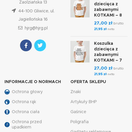
Zaolziańska 13
dziecięca z
zabawnymi
44-100 Gliwice, ul.
KOTKAMI – 8
Jagiellońska 16
27,00
zł
brutto
hjrg@hjrg.pl
21,95
zł
netto
Koszulka
dziecięca z
zabawnymi
KOTKAMI – 7
27,00
zł
brutto
21,95
zł
netto
INFORMACJE O NORMACH
OFERTA SKLEPU
Ochrona głowy
Znaki
Ochrona rąk
Artykuły BHP
Ochrona ciała
Gaśnice
Ochrona przed
Poligrafia
upadkiem