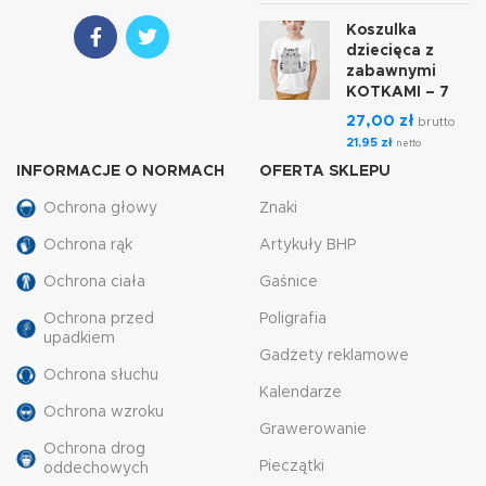
Koszulka
dziecięca z
zabawnymi
KOTKAMI – 7
27,00
zł
brutto
21,95
zł
netto
INFORMACJE O NORMACH
OFERTA SKLEPU
Ochrona głowy
Znaki
Ochrona rąk
Artykuły BHP
Ochrona ciała
Gaśnice
Ochrona przed
Poligrafia
upadkiem
Gadżety reklamowe
Ochrona słuchu
Kalendarze
Ochrona wzroku
Grawerowanie
Ochrona drog
Pieczątki
oddechowych