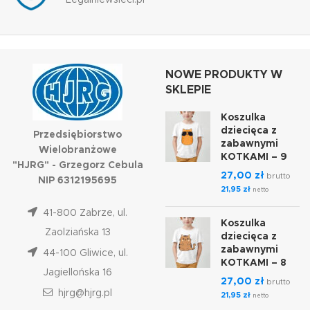
Legalniewsieci.pl
NOWE PRODUKTY W
SKLEPIE
Koszulka
dziecięca z
Przedsiębiorstwo
zabawnymi
Wielobranżowe
KOTKAMI – 9
"HJRG" - Grzegorz Cebula
27,00
zł
brutto
NIP 6312195695
21,95
zł
netto
41-800 Zabrze, ul.
Koszulka
Zaolziańska 13
dziecięca z
zabawnymi
44-100 Gliwice, ul.
KOTKAMI – 8
Jagiellońska 16
27,00
zł
brutto
hjrg@hjrg.pl
21,95
zł
netto