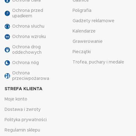
Ochrona ciała
Gaśnice
Ochrona przed
Poligrafia
upadkiem
Gadżety reklamowe
Ochrona słuchu
Kalendarze
Ochrona wzroku
Grawerowanie
Ochrona drog
Pieczątki
oddechowych
Trofea, puchary i medale
Ochrona nóg
Ochrona
przeciwpożarowa
STREFA KLIENTA
Moje konto
Dostawa i zwroty
Polityka prywatności
Regulamin sklepu