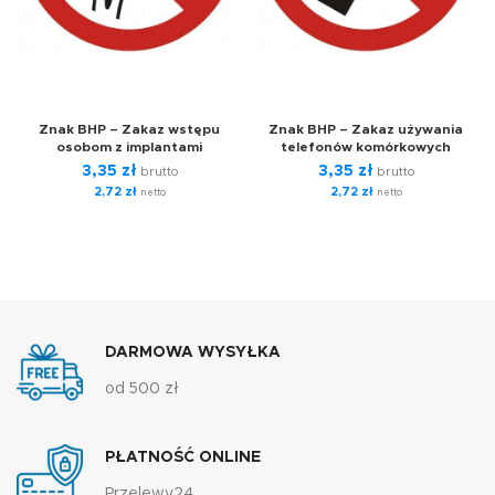
Znak BHP – Zakaz wstępu
Znak BHP – Zakaz używania
osobom z implantami
telefonów komórkowych
3,35
zł
3,35
zł
brutto
brutto
2,72
zł
2,72
zł
netto
netto
DARMOWA WYSYŁKA
od 500 zł
PŁATNOŚĆ ONLINE
Przelewy24