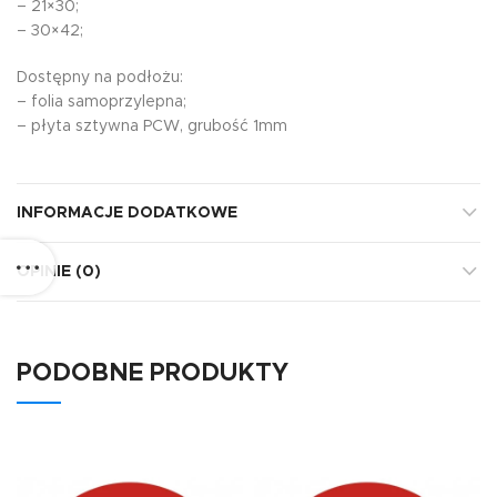
– 21×30;
– 30×42;
Dostępny na podłożu:
– folia samoprzylepna;
– płyta sztywna PCW, grubość 1mm
INFORMACJE DODATKOWE
OPINIE (0)
PODOBNE PRODUKTY