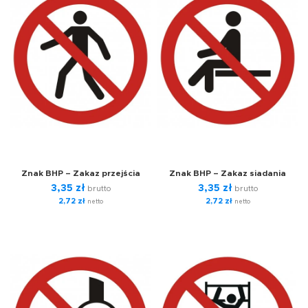
Znak BHP – Zakaz przejścia
Znak BHP – Zakaz siadania
3,35
zł
3,35
zł
brutto
brutto
2,72
zł
2,72
zł
netto
netto