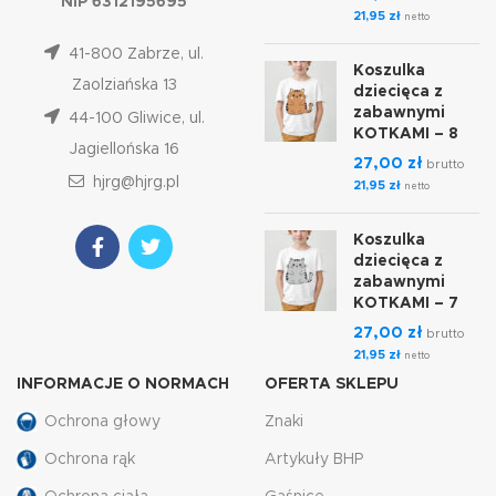
NIP 6312195695
21,95
zł
netto
41-800 Zabrze, ul.
Koszulka
Zaolziańska 13
dziecięca z
zabawnymi
44-100 Gliwice, ul.
KOTKAMI – 8
Jagiellońska 16
27,00
zł
brutto
hjrg@hjrg.pl
21,95
zł
netto
Koszulka
dziecięca z
zabawnymi
KOTKAMI – 7
27,00
zł
brutto
21,95
zł
netto
INFORMACJE O NORMACH
OFERTA SKLEPU
Ochrona głowy
Znaki
Ochrona rąk
Artykuły BHP