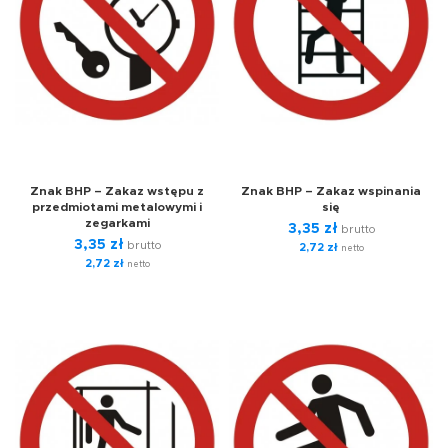
Znak BHP – Zakaz wstępu z
Znak BHP – Zakaz wspinania
przedmiotami metalowymi i
się
zegarkami
3,35
zł
brutto
3,35
zł
brutto
2,72
zł
netto
2,72
zł
netto