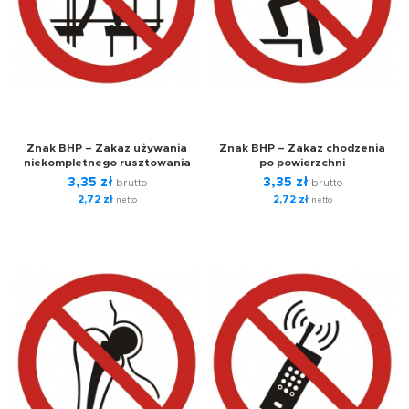
Znak BHP – Zakaz używania
Znak BHP – Zakaz chodzenia
niekompletnego rusztowania
po powierzchni
3,35
zł
3,35
zł
brutto
brutto
2,72
zł
2,72
zł
netto
netto