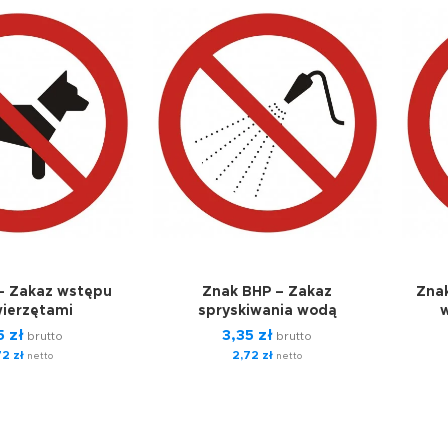
– Zakaz wstępu
Znak BHP – Zakaz
Zna
wierzętami
spryskiwania wodą
w
5
zł
3,35
zł
brutto
brutto
72
zł
2,72
zł
netto
netto