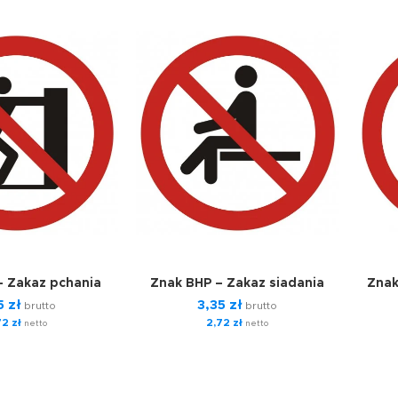
– Zakaz pchania
Znak BHP – Zakaz siadania
Znak
5
zł
3,35
zł
brutto
brutto
72
zł
2,72
zł
netto
netto