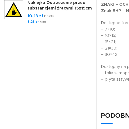
Naklejka Ostrzeżenie przed
ZNAKI – OCH
substancjami żrącymi 15x15cm
Znak BHP – Ni
10,13
zł
brutto
8,23
zł
netto
Dostępne form
– 7×10;
– 10×15;
– 15×21;
– 21×30;
– 30×42;
Dostępny na 
– folia samop
– płyta szty
PODOBN