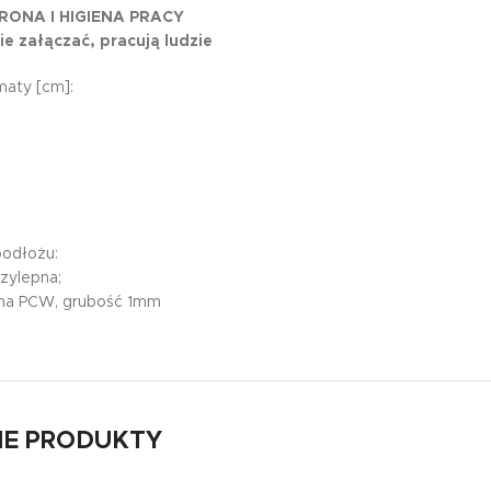
RONA I HIGIENA PRACY
e załączać, pracują ludzie
aty [cm]:
podłożu:
rzylepna;
wna PCW, grubość 1mm
E PRODUKTY