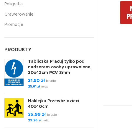
Poligrafia
Grawerowanie
Promocje
PRODUKTY
Tabliczka Pracuj tylko pod
nadzorem osoby uprawnionej
30x42cm PCV 3mm
31,50
zł
brutto
25,61
zł
netto
Naklejka Przewóz dzieci
40x40cm
35,99
zł
brutto
29,26
zł
netto