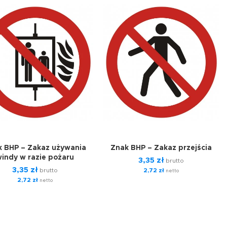
k BHP – Zakaz używania
Znak BHP – Zakaz przejścia
indy w razie pożaru
3,35
zł
brutto
3,35
zł
brutto
2,72
zł
netto
2,72
zł
netto