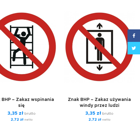
Face
Twitt
 BHP – Zakaz wspinania
Znak BHP – Zakaz używania
się
windy przez ludzi
3,35
zł
3,35
zł
brutto
brutto
2,72
zł
2,72
zł
netto
netto