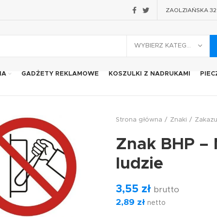
ZAOLZIAŃSKA 32 2
WYBIERZ KATEGORIĘ
IA
GADŻETY REKLAMOWE
KOSZULKI Z NADRUKAMI
PIEC
Strona główna
Znaki
Zakaz
Znak BHP – N
ludzie
3,55
zł
brutto
2,89
zł
netto