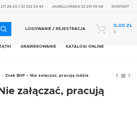
71 28 20 / 32 232 24 43
JAGIELLOŃSKA 32 231 05 68
KONTAKT
0,00
ZŁ
LOGOWANIE / REJESTRACJA
0
ZĄTKI
GRAWEROWANIE
KATALOGI ONLINE
u
Znak BHP – Nie załączać, pracują ludzie
ie załączać, pracują