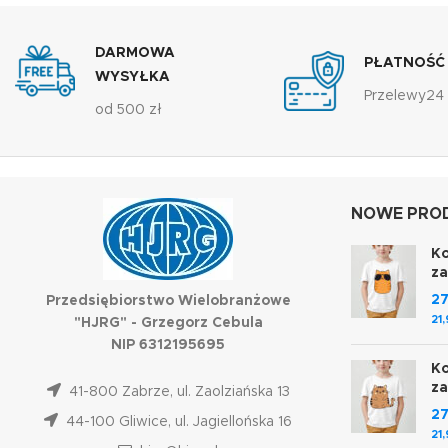
DARMOWA
PŁATNOŚĆ
WYSYŁKA
Przelewy24
od 500 zł
NOWE PROD
Ko
z
2
Przedsiębiorstwo Wielobranżowe
21
"HJRG" - Grzegorz Cebula
NIP 6312195695
Ko
z
41-800 Zabrze, ul. Zaolziańska 13
2
44-100 Gliwice, ul. Jagiellońska 16
21