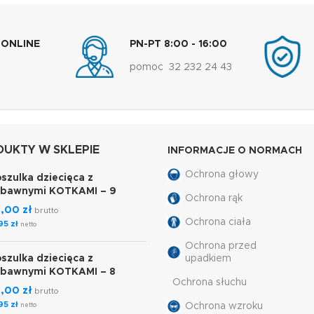
 ONLINE
PN-PT 8:00 - 16:00
pomoc 32 232 24 43
UKTY W SKLEPIE
INFORMACJE O NORMACH
Ochrona głowy
szulka dziecięca z
abawnymi KOTKAMI – 9
Ochrona rąk
7,00
zł
brutto
Ochrona ciała
,95
zł
netto
Ochrona przed
szulka dziecięca z
upadkiem
abawnymi KOTKAMI – 8
Ochrona słuchu
7,00
zł
brutto
,95
zł
Ochrona wzroku
netto