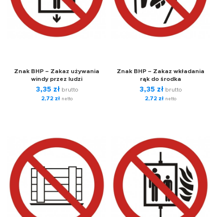
Znak BHP – Zakaz używania
Znak BHP – Zakaz wkładania
windy przez ludzi
rąk do środka
3,35
zł
3,35
zł
brutto
brutto
2,72
zł
2,72
zł
netto
netto