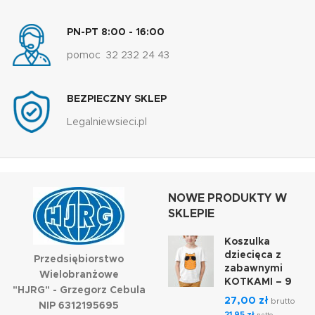
PN-PT 8:00 - 16:00
pomoc 32 232 24 43
BEZPIECZNY SKLEP
Legalniewsieci.pl
NOWE PRODUKTY W
SKLEPIE
Koszulka
dziecięca z
Przedsiębiorstwo
zabawnymi
Wielobranżowe
KOTKAMI – 9
"HJRG" - Grzegorz Cebula
27,00
zł
brutto
NIP 6312195695
21,95
zł