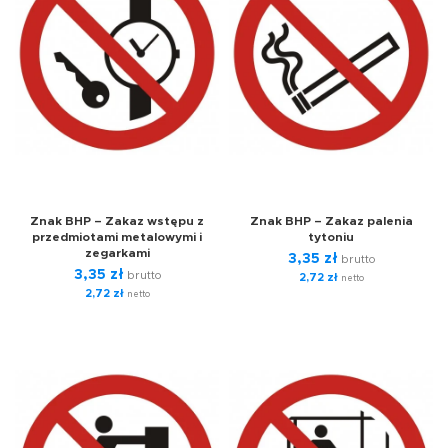
Znak BHP – Zakaz wstępu z
Znak BHP – Zakaz palenia
przedmiotami metalowymi i
tytoniu
zegarkami
3,35
zł
brutto
3,35
zł
brutto
2,72
zł
netto
2,72
zł
netto