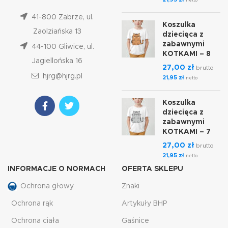
netto
41-800 Zabrze, ul.
Koszulka
Zaolziańska 13
dziecięca z
zabawnymi
44-100 Gliwice, ul.
KOTKAMI – 8
Jagiellońska 16
27,00
zł
brutto
hjrg@hjrg.pl
21,95
zł
netto
Koszulka
dziecięca z
zabawnymi
KOTKAMI – 7
27,00
zł
brutto
21,95
zł
netto
INFORMACJE O NORMACH
OFERTA SKLEPU
Ochrona głowy
Znaki
Ochrona rąk
Artykuły BHP
Ochrona ciała
Gaśnice