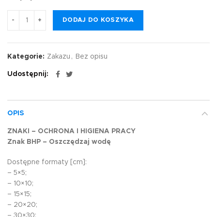
DODAJ DO KOSZYKA
Kategorie:
Zakazu
,
Bez opisu
Udostępnij
OPIS
ZNAKI – OCHRONA I HIGIENA PRACY
Znak BHP – Oszczędzaj wodę
Dostępne formaty [cm]:
– 5×5;
– 10×10;
– 15×15;
– 20×20;
– 30×30;