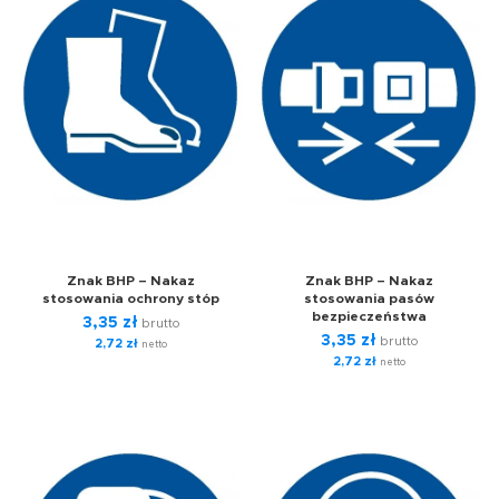
Znak BHP – Nakaz
Znak BHP – Nakaz
stosowania ochrony stóp
stosowania pasów
bezpieczeństwa
3,35
zł
brutto
3,35
zł
brutto
2,72
zł
netto
2,72
zł
netto