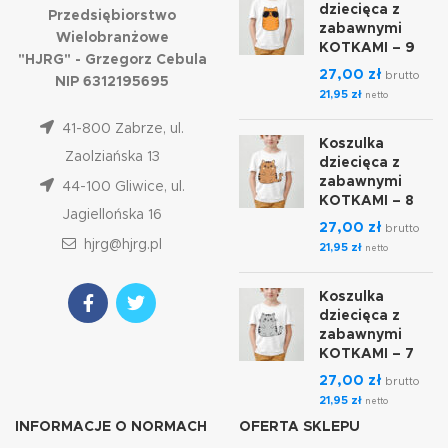
dziecięca z
Przedsiębiorstwo
zabawnymi
Wielobranżowe
KOTKAMI – 9
"HJRG" - Grzegorz Cebula
27,00
zł
brutto
NIP 6312195695
21,95
zł
netto
41-800 Zabrze, ul.
Koszulka
Zaolziańska 13
dziecięca z
zabawnymi
44-100 Gliwice, ul.
KOTKAMI – 8
Jagiellońska 16
27,00
zł
brutto
hjrg@hjrg.pl
21,95
zł
netto
Koszulka
dziecięca z
zabawnymi
KOTKAMI – 7
27,00
zł
brutto
21,95
zł
netto
INFORMACJE O NORMACH
OFERTA SKLEPU