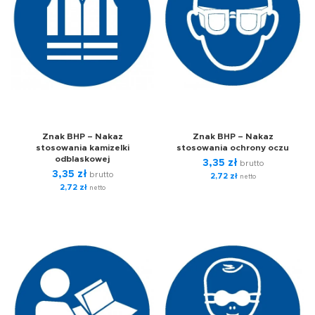
Znak BHP – Nakaz
Znak BHP – Nakaz
stosowania kamizelki
stosowania ochrony oczu
odblaskowej
3,35
zł
brutto
3,35
zł
brutto
2,72
zł
netto
2,72
zł
netto