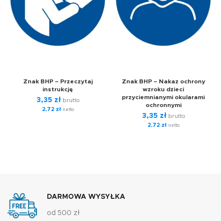
Znak BHP – Przeczytaj
Znak BHP – Nakaz ochrony
instrukcję
wzroku dzieci
przyciemnianymi okularami
3,35
zł
brutto
ochronnymi
2,72
zł
netto
3,35
zł
brutto
2,72
zł
netto
DARMOWA WYSYŁKA
od 500 zł