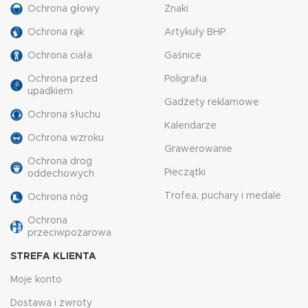
Ochrona głowy
Znaki
Ochrona rąk
Artykuły BHP
Ochrona ciała
Gaśnice
Ochrona przed
Poligrafia
upadkiem
Gadżety reklamowe
Ochrona słuchu
Kalendarze
Ochrona wzroku
Grawerowanie
Ochrona drog
Pieczątki
oddechowych
Trofea, puchary i medale
Ochrona nóg
Ochrona
przeciwpożarowa
STREFA KLIENTA
Moje konto
Dostawa i zwroty