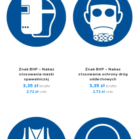
Znak BHP – Nakaz
Znak BHP – Nakaz
stosowania maski
stosowania ochrony dróg
spawalniczej
oddechowych
3,35
zł
3,35
zł
brutto
brutto
2,72
zł
2,72
zł
netto
netto