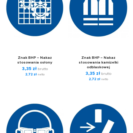
Znak BHP – Nakaz
Znak BHP – Nakaz
stosowania osłony
stosowania kamizelki
odblaskowej
3,35
zł
brutto
3,35
zł
brutto
2,72
zł
netto
2,72
zł
netto