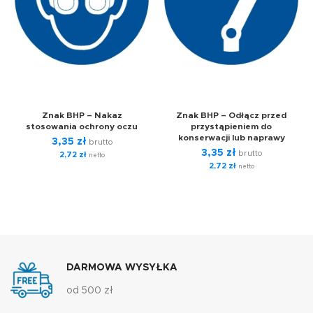
Znak BHP – Nakaz
Znak BHP – Odłącz przed
stosowania ochrony oczu
przystąpieniem do
konserwacji lub naprawy
3,35
zł
brutto
3,35
zł
brutto
2,72
zł
netto
2,72
zł
netto
DARMOWA WYSYŁKA
od 500 zł