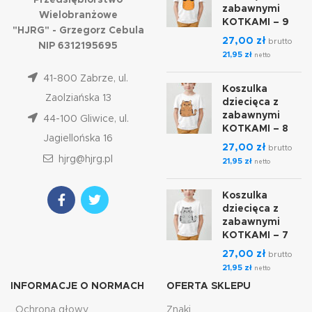
Przedsiębiorstwo
zabawnymi
Wielobranżowe
KOTKAMI – 9
"HJRG" - Grzegorz Cebula
27,00
zł
brutto
NIP 6312195695
21,95
zł
netto
41-800 Zabrze, ul.
Koszulka
Zaolziańska 13
dziecięca z
zabawnymi
44-100 Gliwice, ul.
KOTKAMI – 8
Jagiellońska 16
27,00
zł
brutto
hjrg@hjrg.pl
21,95
zł
netto
Koszulka
dziecięca z
zabawnymi
KOTKAMI – 7
27,00
zł
brutto
21,95
zł
netto
INFORMACJE O NORMACH
OFERTA SKLEPU
Ochrona głowy
Znaki