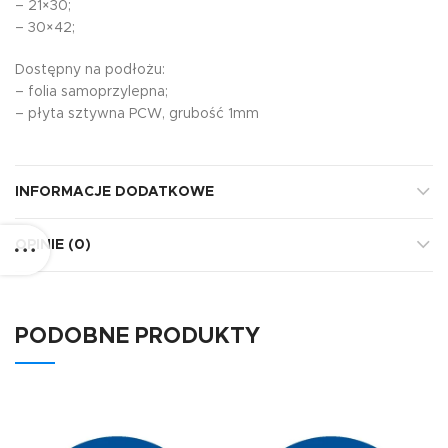
– 21×30;
– 30×42;
Dostępny na podłożu:
– folia samoprzylepna;
– płyta sztywna PCW, grubość 1mm
INFORMACJE DODATKOWE
OPINIE (0)
PODOBNE PRODUKTY