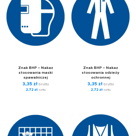
Znak BHP – Nakaz
Znak BHP – Nakaz
stosowania maski
stosowania odzieży
spawalniczej
ochronnej
3,35
zł
3,35
zł
brutto
brutto
2,72
zł
2,72
zł
netto
netto