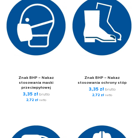
Znak BHP – Nakaz
Znak BHP – Nakaz
stosowania maski
stosowania ochrony stóp
przeciwpyłowej
3,35
zł
brutto
3,35
zł
brutto
2,72
zł
netto
2,72
zł
netto