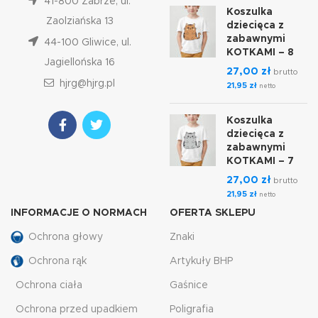
41-800 Zabrze, ul.
Koszulka
Zaolziańska 13
dziecięca z
zabawnymi
44-100 Gliwice, ul.
KOTKAMI – 8
Jagiellońska 16
27,00
zł
brutto
hjrg@hjrg.pl
21,95
zł
netto
Koszulka
dziecięca z
zabawnymi
KOTKAMI – 7
27,00
zł
brutto
21,95
zł
netto
INFORMACJE O NORMACH
OFERTA SKLEPU
Ochrona głowy
Znaki
Ochrona rąk
Artykuły BHP
Ochrona ciała
Gaśnice
Ochrona przed upadkiem
Poligrafia