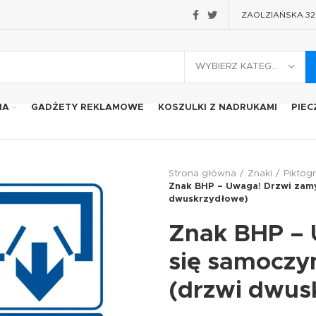
ZAOLZIAŃSKA 32 2
WYBIERZ KATEGORIĘ
IA
GADŻETY REKLAMOWE
KOSZULKI Z NADRUKAMI
PIEC
Strona główna
Znaki
Piktog
Znak BHP – Uwaga! Drzwi zamyk
dwuskrzydłowe)
Znak BHP – 
się samoczyn
(drzwi dwus