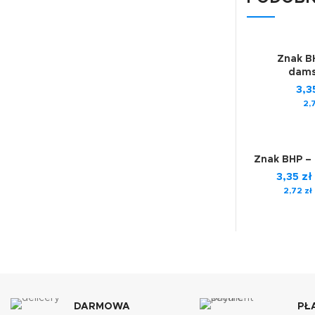
Znak B
dams
3,3
2,
Znak BHP –
3,35
zł
2,72
zł
DARMOWA
PŁ