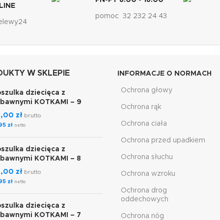
PN-PT 8:00 - 16:00
LINE
pomoc 32 232 24 43
elewy24
UKTY W SKLEPIE
INFORMACJE O NORMACH
Ochrona głowy
szulka dziecięca z
abawnymi KOTKAMI – 9
Ochrona rąk
7,00
zł
brutto
Ochrona ciała
,95
zł
netto
Ochrona przed upadkiem
szulka dziecięca z
Ochrona słuchu
abawnymi KOTKAMI – 8
7,00
zł
brutto
Ochrona wzroku
,95
zł
netto
Ochrona drog
oddechowych
szulka dziecięca z
abawnymi KOTKAMI – 7
Ochrona nóg