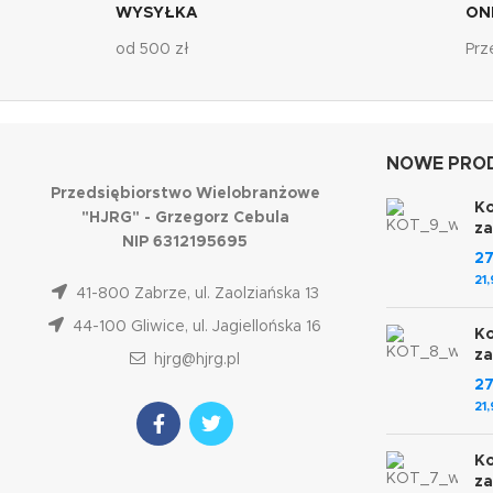
WYSYŁKA
ON
od 500 zł
Prz
NOWE PROD
Przedsiębiorstwo Wielobranżowe
Ko
"HJRG" - Grzegorz Cebula
z
NIP 6312195695
2
21
41-800 Zabrze, ul. Zaolziańska 13
44-100 Gliwice, ul. Jagiellońska 16
Ko
z
hjrg@hjrg.pl
2
21
Ko
z