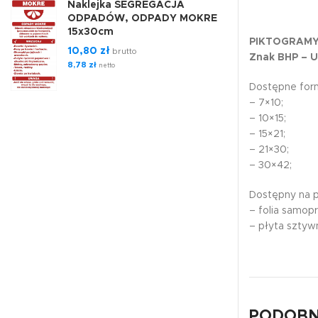
Naklejka SEGREGACJA
ODPADÓW, ODPADY MOKRE
15x30cm
PIKTOGRAMY
10,80
zł
brutto
Znak BHP – U
8,78
zł
netto
Dostępne form
– 7×10;
– 10×15;
– 15×21;
– 21×30;
– 30×42;
Dostępny na 
– folia samop
– płyta szty
PODOBN