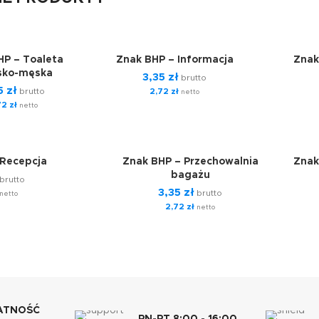
HP – Toaleta
Znak BHP – Informacja
Znak
ko-męska
3,35
zł
brutto
5
zł
brutto
2,72
zł
netto
72
zł
netto
 Recepcja
Znak BHP – Przechowalnia
Znak
bagażu
brutto
3,35
zł
brutto
netto
2,72
zł
netto
ATNOŚĆ