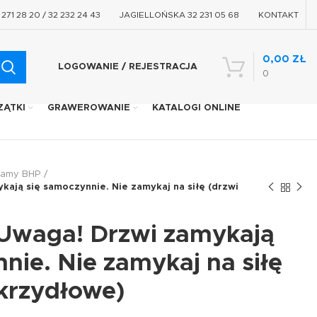
71 28 20 / 32 232 24 43
JAGIELLOŃSKA 32 231 05 68
KONTAKT
0,00
ZŁ
LOGOWANIE / REJESTRACJA
0
ZĄTKI
GRAWEROWANIE
KATALOGI ONLINE
ramy BHP
ają się samoczynnie. Nie zamykaj na siłę (drzwi
Uwaga! Drzwi zamykają
nie. Nie zamykaj na siłę
krzydłowe)