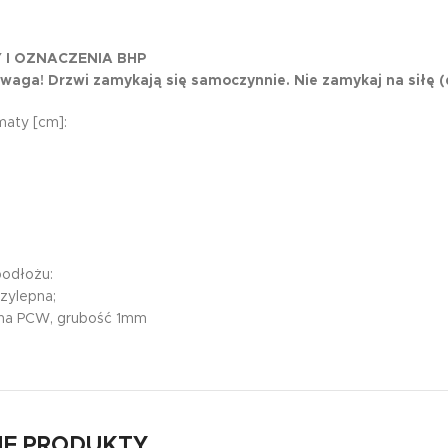
 I OZNACZENIA BHP
waga! Drzwi zamykają się samoczynnie. Nie zamykaj na siłę 
aty [cm]:
podłożu:
rzylepna;
wna PCW, grubość 1mm
E PRODUKTY