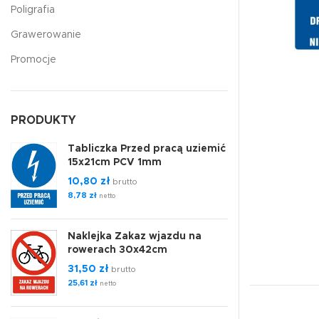
Poligrafia
Grawerowanie
Promocje
PRODUKTY
Tabliczka Przed pracą uziemić
15x21cm PCV 1mm
10,80
zł
brutto
8,78
zł
netto
Naklejka Zakaz wjazdu na
rowerach 30x42cm
31,50
zł
brutto
25,61
zł
netto