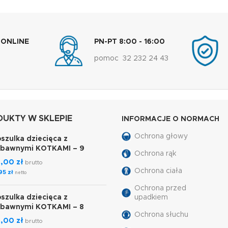
 ONLINE
PN-PT 8:00 - 16:00
pomoc 32 232 24 43
UKTY W SKLEPIE
INFORMACJE O NORMACH
Ochrona głowy
szulka dziecięca z
abawnymi KOTKAMI – 9
Ochrona rąk
7,00
zł
brutto
Ochrona ciała
,95
zł
netto
Ochrona przed
szulka dziecięca z
upadkiem
abawnymi KOTKAMI – 8
Ochrona słuchu
7,00
zł
brutto