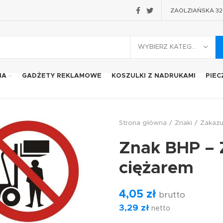
ZAOLZIAŃSKA 32 2
WYBIERZ KATEGORIĘ
IA
GADŻETY REKLAMOWE
KOSZULKI Z NADRUKAMI
PIEC
Strona główna
Znaki
Zakaz
Znak BHP – 
ciężarem
4,05
zł
brutto
3,29
zł
netto