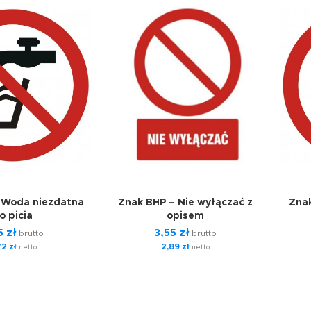
 Woda niezdatna
Znak BHP – Nie wyłączać z
Zna
o picia
opisem
5
zł
3,55
zł
brutto
brutto
72
zł
2,89
zł
netto
netto