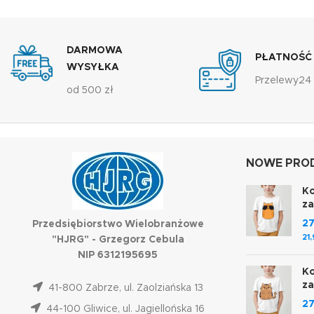
DARMOWA
PŁATNOŚĆ
WYSYŁKA
Przelewy24
od 500 zł
NOWE PROD
Ko
z
2
Przedsiębiorstwo Wielobranżowe
21
"HJRG" - Grzegorz Cebula
NIP 6312195695
Ko
z
41-800 Zabrze, ul. Zaolziańska 13
2
44-100 Gliwice, ul. Jagiellońska 16