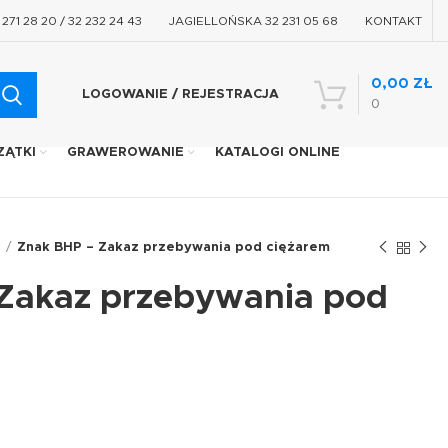
71 28 20 / 32 232 24 43
JAGIELLOŃSKA 32 231 05 68
KONTAKT
0,00
ZŁ
LOGOWANIE / REJESTRACJA
0
ZĄTKI
GRAWEROWANIE
KATALOGI ONLINE
u
Znak BHP – Zakaz przebywania pod ciężarem
Zakaz przebywania pod