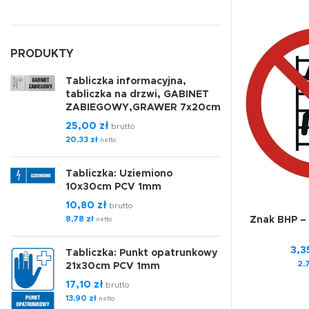
PRODUKTY
Tabliczka informacyjna,
tabliczka na drzwi, GABINET
ZABIEGOWY,GRAWER 7x20cm
25,00
zł
brutto
20,33
zł
netto
Tabliczka: Uziemiono
10x30cm PCV 1mm
10,80
zł
brutto
8,78
zł
Znak BHP –
netto
3,3
Tabliczka: Punkt opatrunkowy
2,
21x30cm PCV 1mm
17,10
zł
brutto
13,90
zł
netto