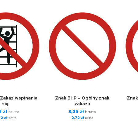
 Zakaz wspinania
Znak BHP – Ogólny znak
Znak
się
zakazu
5
zł
3,35
zł
brutto
brutto
72
zł
2,72
zł
netto
netto