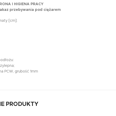
RONA I HIGIENA PRACY
Zakaz przebywania pod ciężarem
aty [cm]:
podłożu:
rzylepna;
wna PCW, grubość 1mm
E PRODUKTY