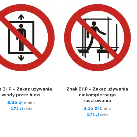
k BHP – Zakaz używania
Znak BHP – Zakaz używania
windy przez ludzi
niekompletnego
rusztowania
3,35
zł
brutto
3,35
zł
2,72
zł
brutto
netto
2,72
zł
netto