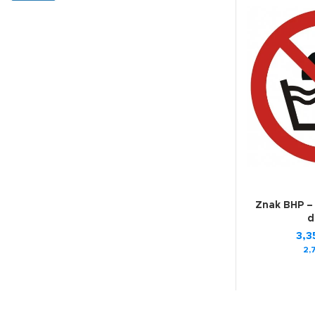
Znak BHP –
d
3,3
2,