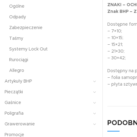
ZNAKI – OCH
Ogólne
Znak BHP – 
Odpady
Dostępne form
Zabezpieczenie
– 7×10;
– 10×15;
Taśmy
– 15×21;
Systemy Lock Out
– 21×30;
– 30×42;
Rurociągi
Allegro
Dostępny na 
– folia samop
Artykuły BHP
– płyta szty
Pieczątki
Gaśnice
Poligrafia
PODOBN
Grawerowanie
Promocje