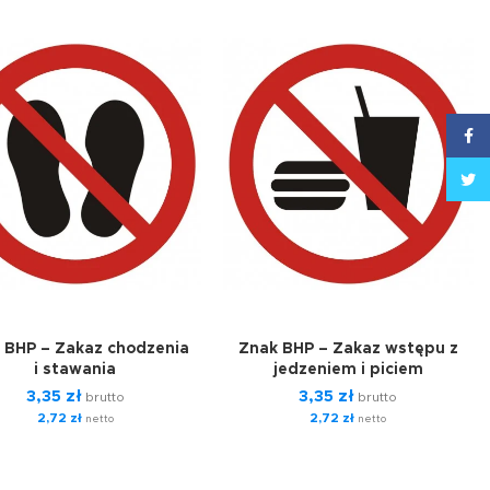
Face
Twitt
 BHP – Zakaz chodzenia
Znak BHP – Zakaz wstępu z
i stawania
jedzeniem i piciem
3,35
zł
3,35
zł
brutto
brutto
2,72
zł
2,72
zł
netto
netto