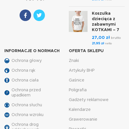
Koszulka
dziecięca z
zabawnymi
KOTKAMI – 7
27,00
zł
brutto
21,95
zł
netto
INFORMACJE O NORMACH
OFERTA SKLEPU
Ochrona głowy
Znaki
Ochrona rąk
Artykuły BHP
Ochrona ciała
Gaśnice
Ochrona przed
Poligrafia
upadkiem
Gadżety reklamowe
Ochrona słuchu
Kalendarze
Ochrona wzroku
Grawerowanie
Ochrona drog