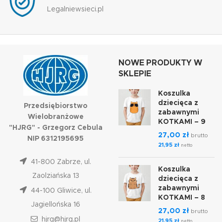
Legalniewsieci.pl
NOWE PRODUKTY W
SKLEPIE
Koszulka
dziecięca z
Przedsiębiorstwo
zabawnymi
Wielobranżowe
KOTKAMI – 9
"HJRG" - Grzegorz Cebula
27,00
zł
brutto
NIP 6312195695
21,95
zł
netto
41-800 Zabrze, ul.
Koszulka
Zaolziańska 13
dziecięca z
zabawnymi
44-100 Gliwice, ul.
KOTKAMI – 8
Jagiellońska 16
27,00
zł
brutto
hjrg@hjrg.pl
21,95
zł
netto