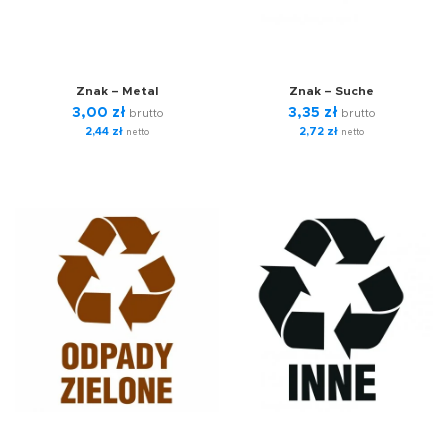
Znak – Metal
Znak – Suche
3,00
zł
3,35
zł
brutto
brutto
2,44
zł
2,72
zł
netto
netto