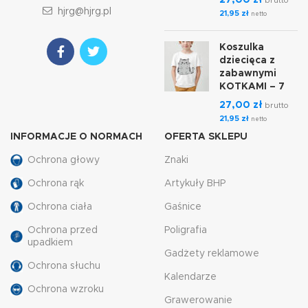
27,00
zł
brutto
hjrg@hjrg.pl
21,95
zł
netto
Koszulka
dziecięca z
zabawnymi
KOTKAMI – 7
27,00
zł
brutto
21,95
zł
netto
INFORMACJE O NORMACH
OFERTA SKLEPU
Ochrona głowy
Znaki
Ochrona rąk
Artykuły BHP
Ochrona ciała
Gaśnice
Ochrona przed
Poligrafia
upadkiem
Gadżety reklamowe
Ochrona słuchu
Kalendarze
Ochrona wzroku
Grawerowanie