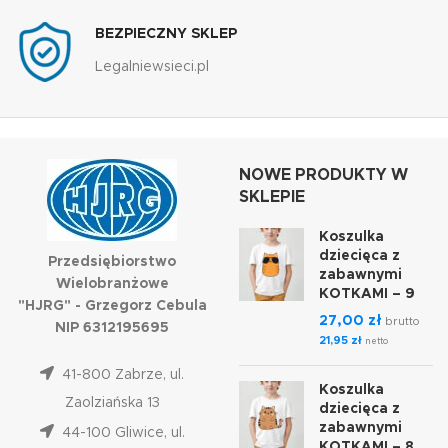
BEZPIECZNY SKLEP
Legalniewsieci.pl
NOWE PRODUKTY W
SKLEPIE
Koszulka
dziecięca z
Przedsiębiorstwo
zabawnymi
Wielobranżowe
KOTKAMI – 9
"HJRG" - Grzegorz Cebula
27,00
zł
brutto
NIP 6312195695
21,95
zł
netto
41-800 Zabrze, ul.
Koszulka
Zaolziańska 13
dziecięca z
zabawnymi
44-100 Gliwice, ul.
KOTKAMI – 8