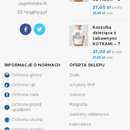
Jagiellońska 16
27,00
zł
brutto
hjrg@hjrg.pl
21,95
zł
netto
Koszulka
dziecięca z
zabawnymi
KOTKAMI – 7
27,00
zł
brutto
21,95
zł
netto
INFORMACJE O NORMACH
OFERTA SKLEPU
Ochrona głowy
Znaki
Ochrona rąk
Artykuły BHP
Ochrona ciała
Gaśnice
Ochrona przed
Poligrafia
upadkiem
Gadżety reklamowe
Ochrona słuchu
Kalendarze
Ochrona wzroku