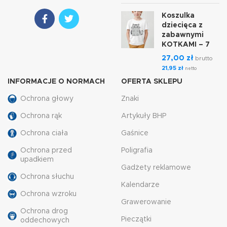
Koszulka
dziecięca z
zabawnymi
KOTKAMI – 7
27,00
zł
brutto
21,95
zł
netto
INFORMACJE O NORMACH
OFERTA SKLEPU
Ochrona głowy
Znaki
Ochrona rąk
Artykuły BHP
Ochrona ciała
Gaśnice
Ochrona przed
Poligrafia
upadkiem
Gadżety reklamowe
Ochrona słuchu
Kalendarze
Ochrona wzroku
Grawerowanie
Ochrona drog
Pieczątki
oddechowych