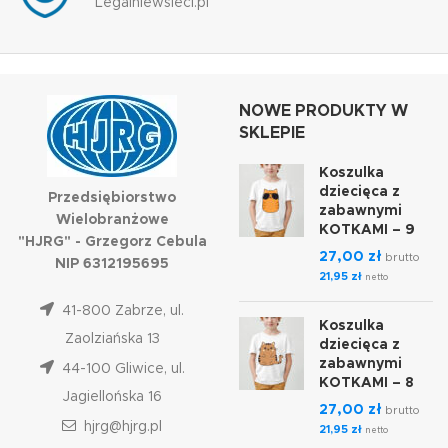
Legalniewsieci.pl
NOWE PRODUKTY W
SKLEPIE
Koszulka
dziecięca z
Przedsiębiorstwo
zabawnymi
Wielobranżowe
KOTKAMI – 9
"HJRG" - Grzegorz Cebula
27,00
zł
brutto
NIP 6312195695
21,95
zł
netto
41-800 Zabrze, ul.
Koszulka
Zaolziańska 13
dziecięca z
zabawnymi
44-100 Gliwice, ul.
KOTKAMI – 8
Jagiellońska 16
27,00
zł
brutto
hjrg@hjrg.pl
21,95
zł
netto