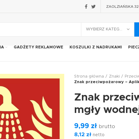
ZAOLZIAŃSKA 32 2
WYBIERZ KATEGORIĘ
IA
GADŻETY REKLAMOWE
KOSZULKI Z NADRUKAMI
PIEC
Strona główna
Znaki
Przec
Znak przeciwpożarowy – Apli
Znak przeci
mgły wodne
9,99
zł
brutto
8,12
zł
netto