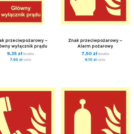
ak przeciwpożarowy –
Znak przeciwpożarowy –
ówny wyłącznik prądu
Alarm pożarowy
9,35
zł
7,50
zł
brutto
brutto
7,60
zł
6,10
zł
netto
netto