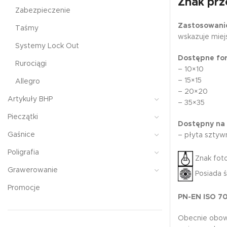
Znak prz
Zabezpieczenie
Zastosowani
Taśmy
wskazuje miej
Systemy Lock Out
Dostępne fo
Rurociągi
– 10×10
– 15×15
Allegro
– 20×20
Artykuły BHP
– 35×35
Pieczątki
Dostępny na
Gaśnice
– płyta sztyw
Poligrafia
Znak fot
Grawerowanie
Posiada 
Promocje
PN-EN ISO 7
Obecnie obow