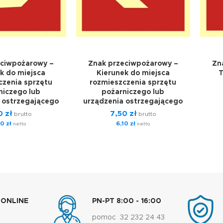
eciwpożarowy –
Znak przeciwpożarowy –
Zn
k do miejsca
Kierunek do miejsca
T
czenia sprzętu
rozmieszczenia sprzętu
niczego lub
pożarniczego lub
 ostrzegającego
urządzenia ostrzegającego
50
zł
7,50
zł
brutto
brutto
10
zł
6,10
zł
netto
netto
 ONLINE
PN-PT 8:00 - 16:00
pomoc 32 232 24 43