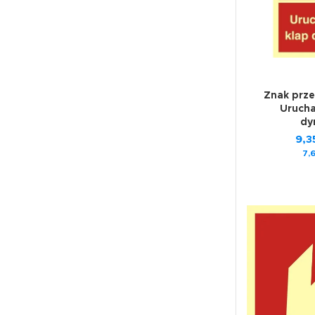
Znak prz
Urucha
dy
9,3
7,