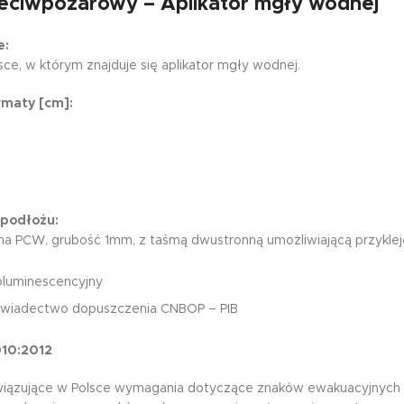
eciwpożarowy – Aplikator mgły wodnej
e:
sce, w którym znajduje się aplikator mgły wodnej.
rmaty [cm]:
 podłożu:
na PCW, grubość 1mm, z taśmą dwustronną umożliwiającą przyklej
oluminescencyjny
świadectwo dopuszczenia CNBOP – PIB
010:2012
iązujące w Polsce wymagania dotyczące znaków ewakuacyjnych s