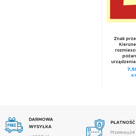
Znak prz
Kierune
rozmiesz
pożar
urządzenia
7,
6,
DARMOWA
PŁATNOŚĆ
WYSYŁKA
Przelewy24