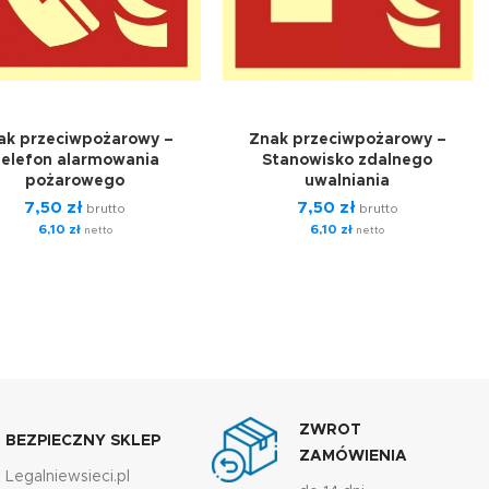
ak przeciwpożarowy –
Znak przeciwpożarowy –
elefon alarmowania
Stanowisko zdalnego
pożarowego
uwalniania
7,50
zł
7,50
zł
brutto
brutto
6,10
zł
6,10
zł
netto
netto
ZWROT
BEZPIECZNY SKLEP
ZAMÓWIENIA
Legalniewsieci.pl