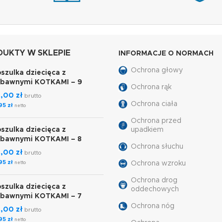
UKTY W SKLEPIE
INFORMACJE O NORMACH
Ochrona głowy
szulka dziecięca z
abawnymi KOTKAMI – 9
Ochrona rąk
7,00
zł
brutto
Ochrona ciała
,95
zł
netto
Ochrona przed
szulka dziecięca z
upadkiem
abawnymi KOTKAMI – 8
Ochrona słuchu
7,00
zł
brutto
,95
zł
Ochrona wzroku
netto
Ochrona drog
szulka dziecięca z
oddechowych
abawnymi KOTKAMI – 7
Ochrona nóg
7,00
zł
brutto
,95
zł
netto