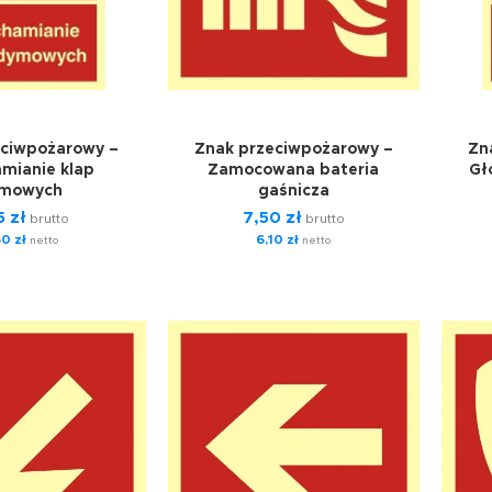
eciwpożarowy –
Znak przeciwpożarowy –
Zn
mianie klap
Zamocowana bateria
Gł
mowych
gaśnicza
5
zł
7,50
zł
brutto
brutto
60
zł
6,10
zł
netto
netto