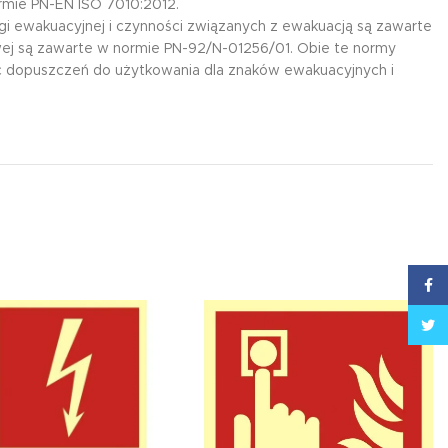
mie PN-EN ISO 7010:2012.
ewakuacyjnej i czynności związanych z ewakuacją są zawarte
j są zawarte w normie PN-92/N-01256/01. Obie te normy
ć dopuszczeń do użytkowania dla znaków ewakuacyjnych i
Face
Twitt