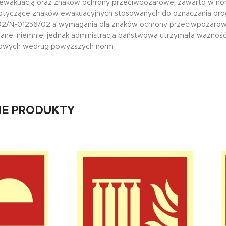
 ewakuacją oraz znaków ochrony przeciwpożarowej zawarto w nor
yczące znaków ewakuacyjnych stosowanych do oznaczania drogi 
92/N-01256/02 a wymagania dla znaków ochrony przeciwpożarowe
ane, niemniej jednak administracja państwowa utrzymała ważnoś
owych według powyższych norm
E PRODUKTY