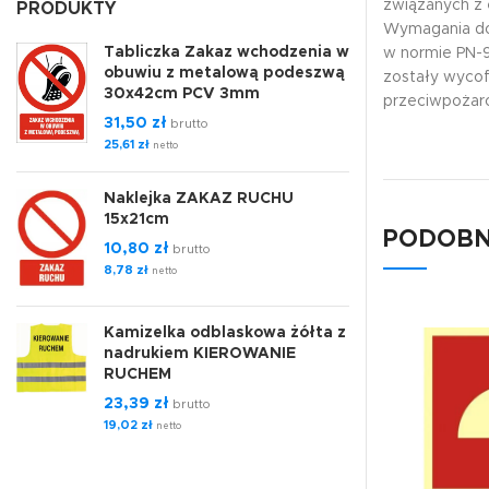
związanych z
PRODUKTY
Wymagania dot
Tabliczka Zakaz wchodzenia w
w normie PN-
obuwiu z metalową podeszwą
zostały wycof
30x42cm PCV 3mm
przeciwpożar
31,50
zł
brutto
25,61
zł
netto
Naklejka ZAKAZ RUCHU
15x21cm
PODOBN
10,80
zł
brutto
8,78
zł
netto
Kamizelka odblaskowa żółta z
nadrukiem KIEROWANIE
RUCHEM
23,39
zł
brutto
19,02
zł
netto