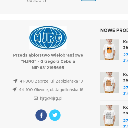
od 500 zł
NOWE PROD
Ko
z
2
Przedsiębiorstwo Wielobranżowe
21
"HJRG" - Grzegorz Cebula
NIP 6312195695
Ko
z
41-800 Zabrze, ul. Zaolziańska 13
2
44-100 Gliwice, ul. Jagiellońska 16
21
hjrg@hjrg.pl
Ko
z
2
21