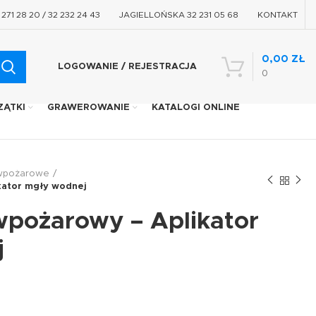
71 28 20 / 32 232 24 43
JAGIELLOŃSKA 32 231 05 68
KONTAKT
0,00
ZŁ
LOGOWANIE / REJESTRACJA
0
ZĄTKI
GRAWEROWANIE
KATALOGI ONLINE
iwpożarowe
kator mgły wodnej
wpożarowy – Aplikator
j