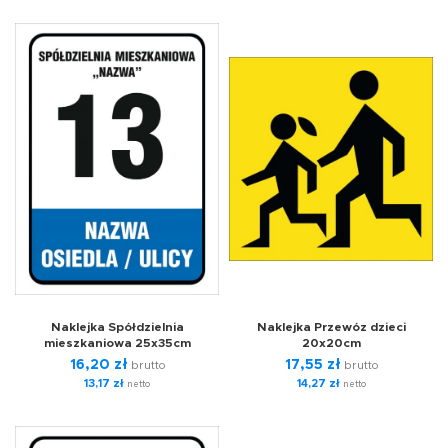
Naklejka Spółdzielnia
Naklejka Przewóz dzieci
mieszkaniowa 25x35cm
20x20cm
16,20
zł
17,55
zł
brutto
brutto
13,17
zł
14,27
zł
netto
netto