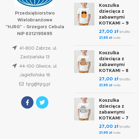
Koszulka
dziecięca z
Przedsiębiorstwo
zabawnymi
Wielobranżowe
KOTKAMI – 9
"HJRG" - Grzegorz Cebula
27,00
zł
brutto
NIP 6312195695
21,95
zł
netto
41-800 Zabrze, ul.
Koszulka
Zaolziańska 13
dziecięca z
zabawnymi
44-100 Gliwice, ul.
KOTKAMI – 8
Jagiellońska 16
27,00
zł
brutto
hjrg@hjrg.pl
21,95
zł
netto
Koszulka
dziecięca z
zabawnymi
KOTKAMI – 7
27,00
zł
brutto
21,95
zł
netto