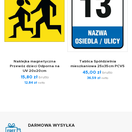
Naklejka magnetyczna
Tablica Spółdzielnia
Przewóz dzieci Odporna na
mieszkaniowa 25x35cm PCV5
UV 20x20cm
45,00
zł
brutto
15,80
zł
brutto
36,59
zł
netto
12,84
zł
netto
DARMOWA WYSYŁKA