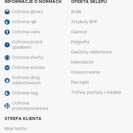
INFORMACJE O NORMACH
OFERTA SKLEPU
Ochrona głowy
Znaki
Ochrona rąk
Artykuły BHP
Ochrona ciała
Gaśnice
Ochrona przed
Poligrafia
upadkiem
Gadżety reklamowe
Ochrona słuchu
Kalendarze
Ochrona wzroku
Grawerowanie
Ochrona drog
Pieczątki
oddechowych
Trofea, puchary i medale
Ochrona nóg
Ochrona
przeciwpożarowa
STREFA KLIENTA
Moje konto