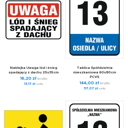
Naklejka Uwaga lód i śnieg
Tablica Spółdzielnia
spadający z dachu 25x35cm
mieszkaniowa 60x80cm
PCV5
16,20
zł
brutto
144,00
zł
brutto
13,17
zł
netto
117,07
zł
netto