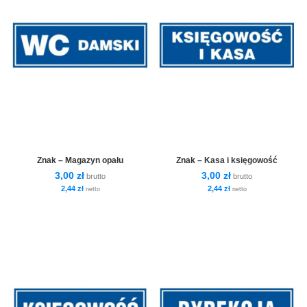
Znak – Magazyn opału
Znak – Kasa i księgowość
3,00
zł
3,00
zł
brutto
brutto
2,44
zł
2,44
zł
netto
netto