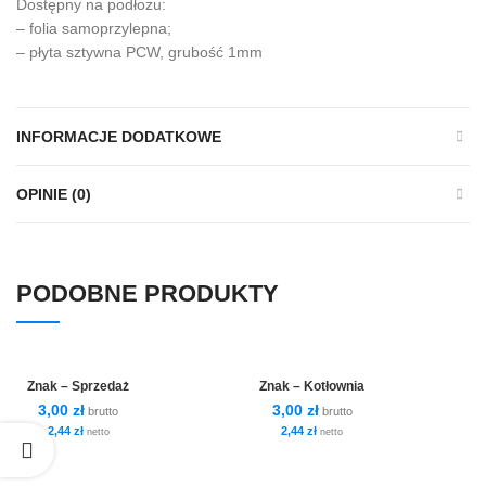
Dostępny na podłożu:
– folia samoprzylepna;
– płyta sztywna PCW, grubość 1mm
INFORMACJE DODATKOWE
OPINIE (0)
PODOBNE PRODUKTY
Znak – Sprzedaż
Znak – Kotłownia
3,00
zł
3,00
zł
brutto
brutto
2,44
zł
2,44
zł
netto
netto