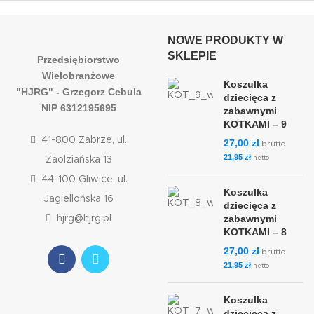
NOWE PRODUKTY W
SKLEPIE
Przedsiębiorstwo
Wielobranżowe
Koszulka
"HJRG" - Grzegorz Cebula
dziecięca z
NIP 6312195695
zabawnymi
KOTKAMI – 9
41-800 Zabrze, ul.
27,00
zł
brutto
21,95
zł
Zaolziańska 13
netto
44-100 Gliwice, ul.
Koszulka
Jagiellońska 16
dziecięca z
zabawnymi
hjrg@hjrg.pl
KOTKAMI – 8
27,00
zł
brutto
21,95
zł
netto
Koszulka
dziecięca z