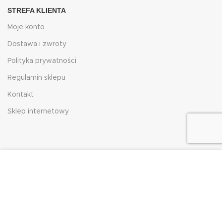
STREFA KLIENTA
Moje konto
Dostawa i zwroty
Polityka prywatności
Regulamin sklepu
Kontakt
Sklep internetowy
Używamy plików cookie, aby poprawić komfort
korzystania z naszej witryny. Przeglądając tę ​​stronę,
zgadzasz się na używanie przez nas plików cookie.
HJRG
2023
ZAMKNIJ KOMUNIKAT