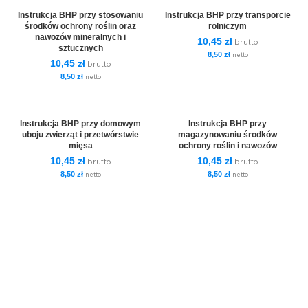
Instrukcja BHP przy stosowaniu
Instrukcja BHP przy transporcie
środków ochrony roślin oraz
rolniczym
nawozów mineralnych i
10,45
zł
brutto
sztucznych
8,50
zł
netto
10,45
zł
brutto
8,50
zł
netto
Instrukcja BHP przy domowym
Instrukcja BHP przy
uboju zwierząt i przetwórstwie
magazynowaniu środków
mięsa
ochrony roślin i nawozów
10,45
zł
10,45
zł
brutto
brutto
8,50
zł
8,50
zł
netto
netto