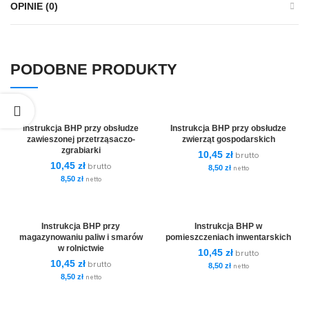
OPINIE (0)
PODOBNE PRODUKTY
Instrukcja BHP przy obsłudze
Instrukcja BHP przy obsłudze
zawieszonej przetrząsaczo-
zwierząt gospodarskich
zgrabiarki
10,45
zł
brutto
10,45
zł
brutto
8,50
zł
netto
8,50
zł
netto
Instrukcja BHP przy
Instrukcja BHP w
magazynowaniu paliw i smarów
pomieszczeniach inwentarskich
w rolnictwie
10,45
zł
brutto
10,45
zł
brutto
8,50
zł
netto
8,50
zł
netto