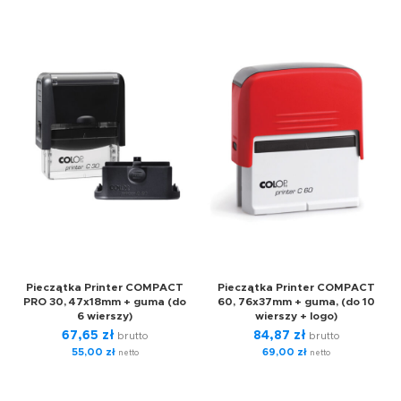
Pieczątka Printer COMPACT
Pieczątka Printer COMPACT
PRO 30, 47x18mm + guma (do
60, 76x37mm + guma, (do 10
6 wierszy)
wierszy + logo)
67,65
zł
84,87
zł
brutto
brutto
55,00
zł
69,00
zł
netto
netto