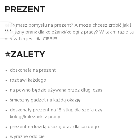
PREZENT
❇️Nie masz pomysłu na prezent? A może chcesz zrobić jakiś
śmieszny prank dla koleżanki/kolegi z pracy? W takim razie ta
pieczątka jest dla CIEBIE!
⭐ZALETY
doskonała na prezent
rozbawi każdego
na pewno będzie używana przez długi czas
śmieszny gadżet na każdą okazję
doskonały prezent na 18-stkę, dla szefa czy
kolegi/koleżanki z pracy
prezent na każdą okazję oraz dla każdego
wyraźne odbicie