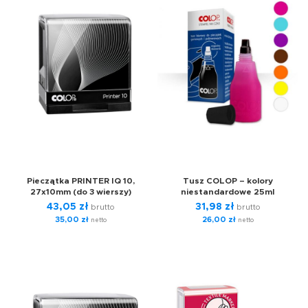
Pieczątka PRINTER IQ 10,
Tusz COLOP – kolory
27x10mm (do 3 wierszy)
niestandardowe 25ml
43,05
zł
31,98
zł
brutto
brutto
35,00
zł
26,00
zł
netto
netto