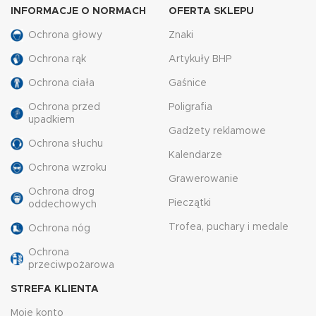
INFORMACJE O NORMACH
OFERTA SKLEPU
Ochrona głowy
Znaki
Ochrona rąk
Artykuły BHP
Ochrona ciała
Gaśnice
Ochrona przed
Poligrafia
upadkiem
Gadżety reklamowe
Ochrona słuchu
Kalendarze
Ochrona wzroku
Grawerowanie
Ochrona drog
Pieczątki
oddechowych
Trofea, puchary i medale
Ochrona nóg
Ochrona
przeciwpożarowa
STREFA KLIENTA
Moje konto