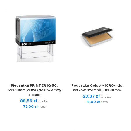
Pieczątka PRINTER IQ 50,
Poduszka Colop MICRO-1 do
69x30mm, duża (do 8 wierszy
kołków, stempli, 50x90mm
+ logo)
23,37
zł
brutto
88,56
zł
brutto
19,00
zł
netto
72,00
zł
netto