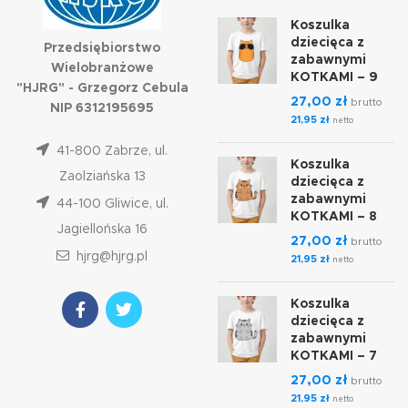
Koszulka
dziecięca z
Przedsiębiorstwo
zabawnymi
Wielobranżowe
KOTKAMI – 9
"HJRG" - Grzegorz Cebula
27,00
zł
brutto
NIP 6312195695
21,95
zł
netto
41-800 Zabrze, ul.
Koszulka
Zaolziańska 13
dziecięca z
zabawnymi
44-100 Gliwice, ul.
KOTKAMI – 8
Jagiellońska 16
27,00
zł
brutto
hjrg@hjrg.pl
21,95
zł
netto
Koszulka
dziecięca z
zabawnymi
KOTKAMI – 7
27,00
zł
brutto
21,95
zł
netto