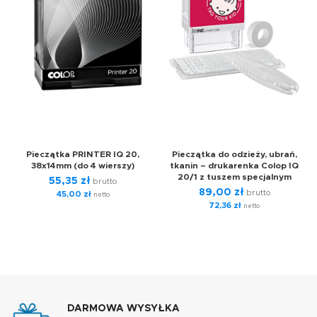
Pieczątka PRINTER IQ 20,
Pieczątka do odzieży, ubrań,
38x14mm (do 4 wierszy)
tkanin – drukarenka Colop IQ
20/1 z tuszem specjalnym
55,35
zł
brutto
89,00
zł
brutto
45,00
zł
netto
72,36
zł
netto
DARMOWA WYSYŁKA