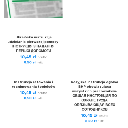
Ukraińska instrukcja
udzielania pierwszej pomocy-
ІНСТРУКЦІЯ З НАДАННЯ
ПЕРШОЇ ДОПОМОГИ
10,45
zł
brutto
8,50
zł
netto
Instrukcja ratowania i
Rosyjska instrukcja ogólna
reanimowania topielców
BHP obowiązująca
wszystkich pracowników-
10,45
zł
brutto
ОБЩАЯ ИНСТРУКЦИЯ ПО
8,50
zł
netto
ОХРАНЕ ТРУДА
ОБЯЗЫВАЮЩАЯ ВСЕХ
СОТРУДНИКОВ
10,45
zł
brutto
8,50
zł
netto