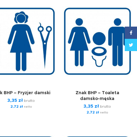
Face
Twitt
k BHP – Fryzjer damski
Znak BHP – Toaleta
damsko-męska
3,35
zł
brutto
3,35
zł
2,72
zł
brutto
netto
2,72
zł
netto