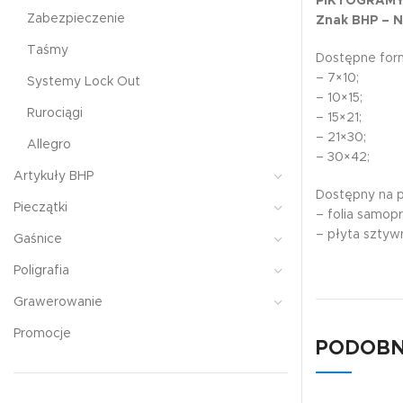
PIKTOGRAMY
Zabezpieczenie
Znak BHP – N
Taśmy
Dostępne form
– 7×10;
Systemy Lock Out
– 10×15;
Rurociągi
– 15×21;
– 21×30;
Allegro
– 30×42;
Artykuły BHP
Dostępny na 
Pieczątki
– folia samop
– płyta szty
Gaśnice
Poligrafia
Grawerowanie
Promocje
PODOBN