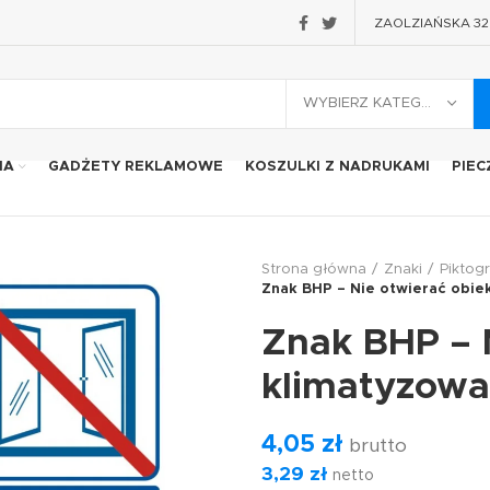
ZAOLZIAŃSKA 32 2
WYBIERZ KATEGORIĘ
IA
GADŻETY REKLAMOWE
KOSZULKI Z NADRUKAMI
PIEC
Strona główna
Znaki
Piktog
Znak BHP – Nie otwierać obie
Znak BHP – 
klimatyzow
4,05
zł
brutto
3,29
zł
netto