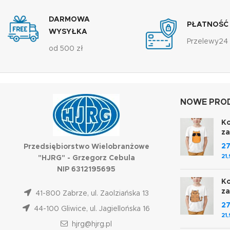
DARMOWA
PŁATNOŚĆ
WYSYŁKA
Przelewy24
od 500 zł
NOWE PROD
Ko
z
2
Przedsiębiorstwo Wielobranżowe
21
"HJRG" - Grzegorz Cebula
NIP 6312195695
Ko
z
41-800 Zabrze, ul. Zaolziańska 13
2
44-100 Gliwice, ul. Jagiellońska 16
21
hjrg@hjrg.pl