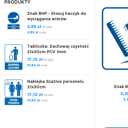
PRODUKTY
Znak BHP - Stosuj haczyk do
wyciągania wiórów
3,55
zł
brutto
2,89
zł
netto
Tabliczka: Zachowaj czystość
21x30cm PCV 1mm
17,10
zł
brutto
13,90
zł
netto
Naklejka Szatnia personelu
Znak B
21x30cm
3,3
17,10
zł
brutto
2,
13,90
zł
netto