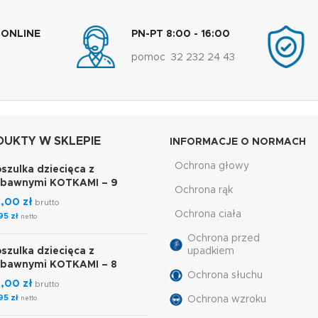
 ONLINE
PN-PT 8:00 - 16:00
pomoc 32 232 24 43
UKTY W SKLEPIE
INFORMACJE O NORMACH
Ochrona głowy
szulka dziecięca z
abawnymi KOTKAMI – 9
Ochrona rąk
7,00
zł
brutto
Ochrona ciała
,95
zł
netto
Ochrona przed
szulka dziecięca z
upadkiem
abawnymi KOTKAMI – 8
Ochrona słuchu
7,00
zł
brutto
,95
zł
Ochrona wzroku
netto