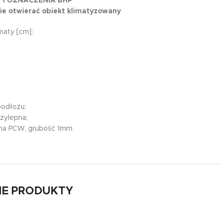
 I OZNACZENIA BHP
ie otwierać obiekt klimatyzowany
aty [cm]:
podłożu:
rzylepna;
wna PCW, grubość 1mm
E PRODUKTY