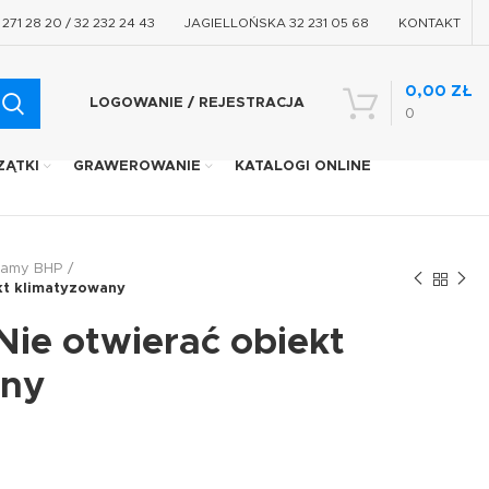
71 28 20 / 32 232 24 43
JAGIELLOŃSKA 32 231 05 68
KONTAKT
0,00
ZŁ
LOGOWANIE / REJESTRACJA
0
ZĄTKI
GRAWEROWANIE
KATALOGI ONLINE
ramy BHP
kt klimatyzowany
Nie otwierać obiekt
any