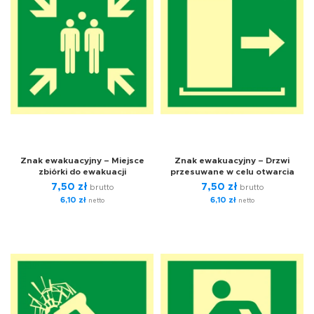
Znak ewakuacyjny – Miejsce
Znak ewakuacyjny – Drzwi
zbiórki do ewakuacji
przesuwane w celu otwarcia
7,50
zł
7,50
zł
brutto
brutto
6,10
zł
6,10
zł
netto
netto