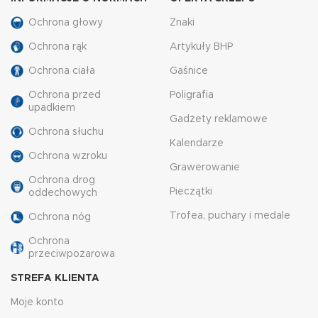
Ochrona głowy
Znaki
Ochrona rąk
Artykuły BHP
Ochrona ciała
Gaśnice
Ochrona przed
Poligrafia
upadkiem
Gadżety reklamowe
Ochrona słuchu
Kalendarze
Ochrona wzroku
Grawerowanie
Ochrona drog
Pieczątki
oddechowych
Trofea, puchary i medale
Ochrona nóg
Ochrona
przeciwpożarowa
STREFA KLIENTA
Moje konto