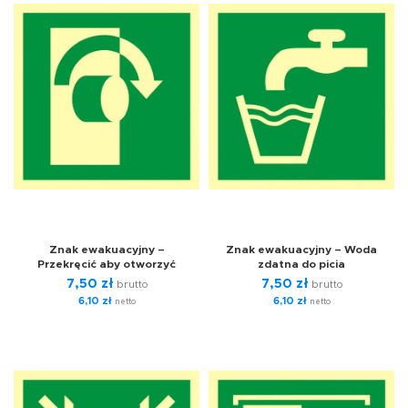
Znak ewakuacyjny –
Znak ewakuacyjny – Woda
Przekręcić aby otworzyć
zdatna do picia
7,50
zł
7,50
zł
brutto
brutto
6,10
zł
6,10
zł
netto
netto