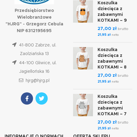
Koszulka
dziecięca z
Przedsiębiorstwo
zabawnymi
Wielobranżowe
KOTKAMI – 9
"HJRG" - Grzegorz Cebula
27,00
zł
brutto
NIP 6312195695
21,95
zł
netto
41-800 Zabrze, ul.
Koszulka
Zaolziańska 13
dziecięca z
zabawnymi
44-100 Gliwice, ul.
KOTKAMI – 8
Jagiellońska 16
27,00
zł
brutto
hjrg@hjrg.pl
21,95
zł
netto
Koszulka
dziecięca z
zabawnymi
KOTKAMI – 7
27,00
zł
brutto
21,95
zł
netto
INFORMACJE O NORMACH
OFERTA SKLEPU