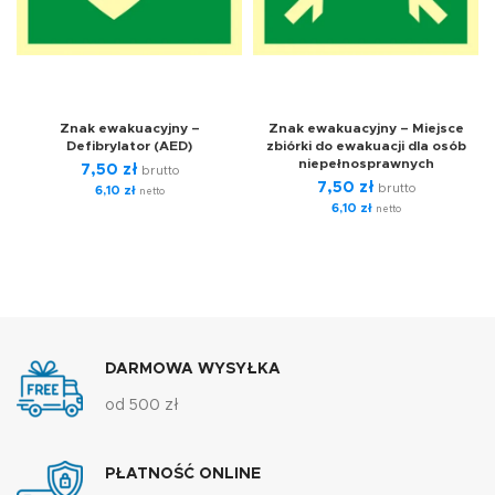
Znak ewakuacyjny –
Znak ewakuacyjny – Miejsce
Defibrylator (AED)
zbiórki do ewakuacji dla osób
niepełnosprawnych
7,50
zł
brutto
7,50
zł
brutto
6,10
zł
netto
6,10
zł
netto
DARMOWA WYSYŁKA
od 500 zł
PŁATNOŚĆ ONLINE