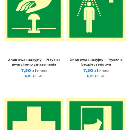
Znak ewakuacyjny – Przycisk
Znak ewakuacyjny – Prysznic
awaryjnego zatrzymania
bezpieczeństwa
7,50
zł
7,50
zł
brutto
brutto
6,10
zł
6,10
zł
netto
netto