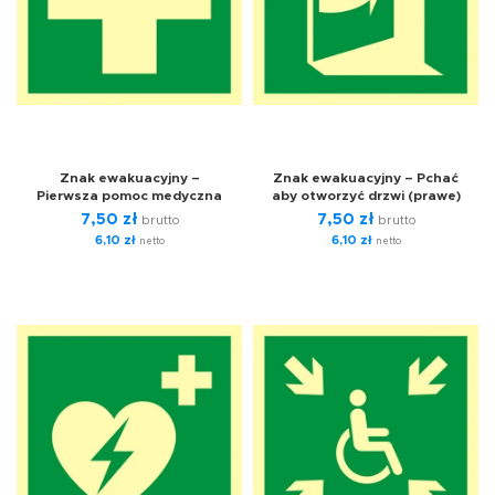
Znak ewakuacyjny –
Znak ewakuacyjny – Pchać
Pierwsza pomoc medyczna
aby otworzyć drzwi (prawe)
7,50
zł
7,50
zł
brutto
brutto
6,10
zł
6,10
zł
netto
netto