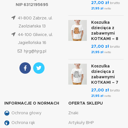
27,00
zł
brutto
NIP 6312195695
21,95
zł
netto
41-800 Zabrze, ul.
Koszulka
Zaolziańska 13
dziecięca z
zabawnymi
44-100 Gliwice, ul.
KOTKAMI – 8
Jagiellońska 16
27,00
zł
brutto
hjrg@hjrg.pl
21,95
zł
netto
Koszulka
dziecięca z
zabawnymi
KOTKAMI – 7
27,00
zł
brutto
21,95
zł
netto
INFORMACJE O NORMACH
OFERTA SKLEPU
Ochrona głowy
Znaki
Ochrona rąk
Artykuły BHP