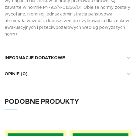
wymagania dla znaków ochrony przeciwpożarowej są
zawarte w normie PN-92/N-01256/01. Obie te normy zostały
wycofane, niemniej jednak administracja państwowa
utrzymała ważność dopuszczeń do użytkowania dla znaków
ewakuacyjnych i przeciwpożarowych według powyższych
norm<
INFORMACJE DODATKOWE
OPINIE (0)
PODOBNE PRODUKTY